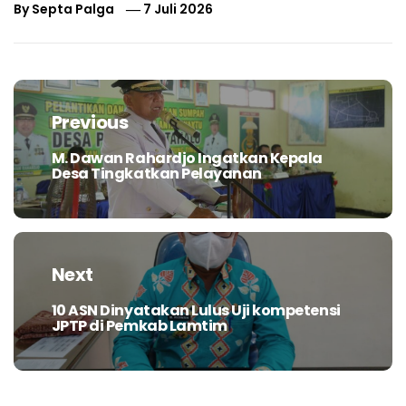
By
Septa Palga
7 Juli 2026
Navigasi
pos
Previous
M. Dawan Rahardjo Ingatkan Kepala
Previous
Desa Tingkatkan Pelayanan
post:
Next
10 ASN Dinyatakan Lulus Uji kompetensi
Next
JPTP di Pemkab Lamtim
post: