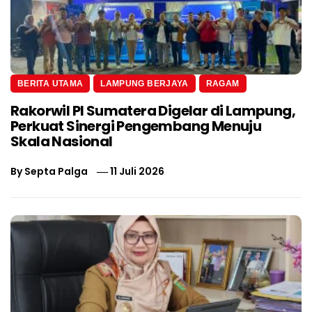
BERITA UTAMA
LAMPUNG BERJAYA
RAGAM
Rakorwil PI Sumatera Digelar di Lampung,
Perkuat Sinergi Pengembang Menuju
Skala Nasional
By
Septa Palga
11 Juli 2026