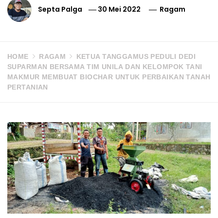
Septa Palga
30 Mei 2022
Ragam
HOME
RAGAM
KETUA TANGGAMUS PEDULI DEDI
SUPARMAN BERSAMA TIM UNILA DAN KELOMPOK TANI
MAKMUR MEMBUAT BIOCHAR UNTUK PERBAIKAN TANAH
PERTANIAN