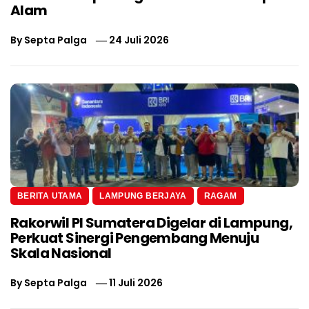
Alam
By
Septa Palga
24 Juli 2026
BERITA UTAMA
LAMPUNG BERJAYA
RAGAM
Rakorwil PI Sumatera Digelar di Lampung,
Perkuat Sinergi Pengembang Menuju
Skala Nasional
By
Septa Palga
11 Juli 2026