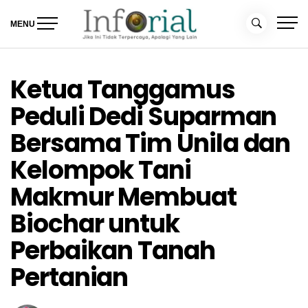
Skip
to
MENU
content
Inforial
Jika Ini Tidak Terpercaya, Apalagi yang Lain
Ketua Tanggamus
Peduli Dedi Suparman
Bersama Tim Unila dan
Kelompok Tani
Makmur Membuat
Biochar untuk
Perbaikan Tanah
Pertanian