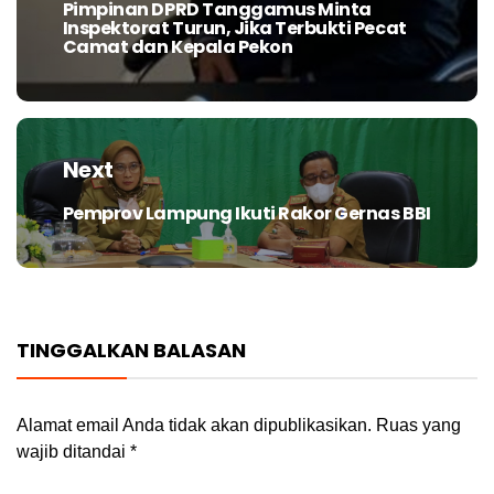
Pimpinan DPRD Tanggamus Minta
Previous
Inspektorat Turun, Jika Terbukti Pecat
post:
Camat dan Kepala Pekon
Next
Pemprov Lampung Ikuti Rakor Gernas BBI
Next
post:
TINGGALKAN BALASAN
Alamat email Anda tidak akan dipublikasikan.
Ruas yang
wajib ditandai
*