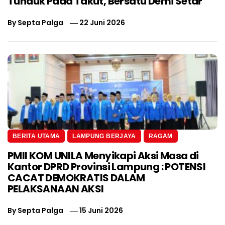
Tunduk Pada Takut, Bersatu Demi Setar
By
Septa Palga
22 Juni 2026
BERITA UTAMA
LAMPUNG BERJAYA
RAGAM
PMII KOM UNILA Menyikapi Aksi Masa di
Kantor DPRD Provinsi Lampung : POTENSI
CACAT DEMOKRATIS DALAM
PELAKSANAAN AKSI
By
Septa Palga
15 Juni 2026