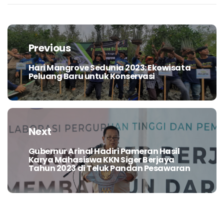
Navigasi
pos
Previous
Hari Mangrove Sedunia 2023: Ekowisata
Previous
Peluang Baru untuk Konservasi
post:
Next
Gubernur Arinal Hadiri Pameran Hasil
Next
Karya Mahasiswa KKN Siger Berjaya
post:
Tahun 2023 di Teluk Pandan Pesawaran