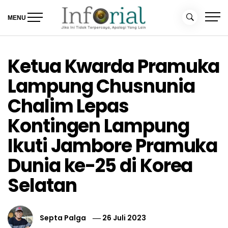
Skip
to
MENU
content
Inforial
Jika Ini Tidak Terpercaya, Apalagi yang Lain
Ketua Kwarda Pramuka
Lampung Chusnunia
Chalim Lepas
Kontingen Lampung
Ikuti Jambore Pramuka
Dunia ke-25 di Korea
Selatan
Septa Palga
26 Juli 2023