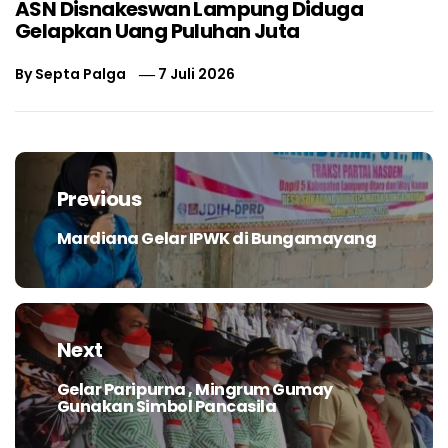
ASN Disnakeswan Lampung Diduga
Gelapkan Uang Puluhan Juta
By
Septa Palga
7 Juli 2026
Navigasi
pos
Previous
Mardiana Gelar IPWK di Bungamayang
Previous
post:
Next
Gelar Paripurna , Mingrum Gumay
Next
Gunakan Simbol Pancasila
post: