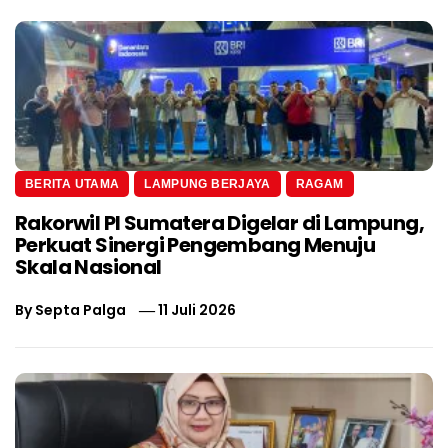
BERITA UTAMA
LAMPUNG BERJAYA
RAGAM
Rakorwil PI Sumatera Digelar di Lampung,
Perkuat Sinergi Pengembang Menuju
Skala Nasional
By
Septa Palga
11 Juli 2026