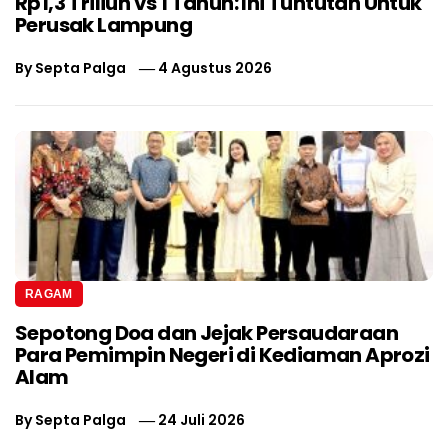
Rp1,3 Triliun vs 1 Tahun: Ini Tuntutan Untuk
Perusak Lampung
By
Septa Palga
4 Agustus 2026
RAGAM
Sepotong Doa dan Jejak Persaudaraan
Para Pemimpin Negeri di Kediaman Aprozi
Alam
By
Septa Palga
24 Juli 2026