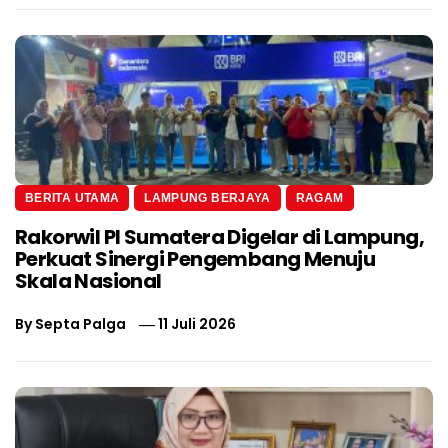
BERITA UTAMA
LAMPUNG BERJAYA
RAGAM
Rakorwil PI Sumatera Digelar di Lampung,
Perkuat Sinergi Pengembang Menuju
Skala Nasional
By
Septa Palga
11 Juli 2026