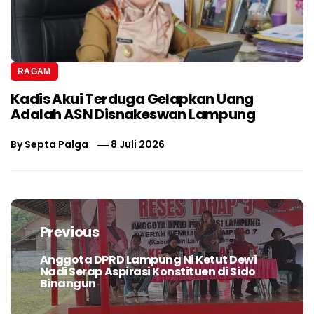
RAGAM
Kadis Akui Terduga Gelapkan Uang
Adalah ASN Disnakeswan Lampung
By
Septa Palga
8 Juli 2026
Navigasi
pos
Previous
Anggota DPRD Lampung Ni Ketut Dewi
Previous
Nadi Serap Aspirasi Konstituen di Sido
post:
Binangun