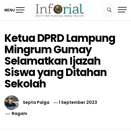
Skip
to
MENU
content
Inforial
Jika Ini Tidak Terpercaya, Apalagi yang Lain
Ketua DPRD Lampung
Mingrum Gumay
Selamatkan Ijazah
Siswa yang Ditahan
Sekolah
Septa Palga
1 September 2023
Ragam