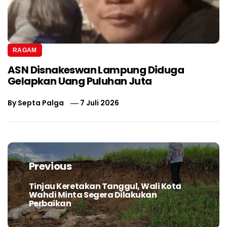
RAGAM
ASN Disnakeswan Lampung Diduga
Gelapkan Uang Puluhan Juta
By
Septa Palga
7 Juli 2026
Navigasi
pos
Previous
Tinjau Keretakan Tanggul, Wali Kota
Previous
Wahdi Minta Segera Dilakukan
post:
Perbaikan