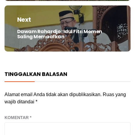
Next
Dawam Rahardjo : Idul Fitri Momen
Next
Saling Memaafkan
post:
TINGGALKAN BALASAN
Alamat email Anda tidak akan dipublikasikan.
Ruas yang
wajib ditandai
*
KOMENTAR
*