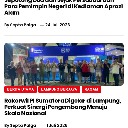
Sepotong Doa dan Jejak Persaudaraan
Para Pemimpin Negeri di Kediaman Aprozi
Alam
By
Septa Palga
24 Juli 2026
BERITA UTAMA
LAMPUNG BERJAYA
RAGAM
Rakorwil PI Sumatera Digelar di Lampung,
Perkuat Sinergi Pengembang Menuju
Skala Nasional
By
Septa Palga
11 Juli 2026