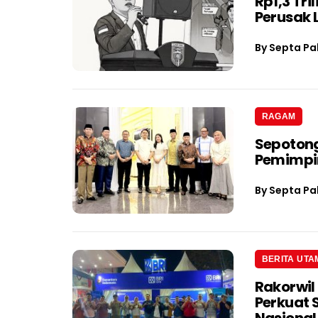
Rp1,3 Tri
Perusak
By
Septa Pa
RAGAM
Sepotong
Pemimpin
By
Septa Pa
BERITA UTA
Rakorwil
Perkuat 
Nasional