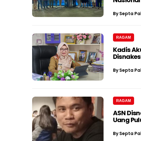
By
Septa Pa
RAGAM
Kadis Ak
Disnake
By
Septa Pa
RAGAM
ASN Dis
Uang Pul
By
Septa Pa