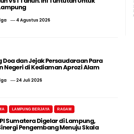
liun vs 1 Tahun: Ini Tuntutan Untuk
 Lampung
lga
4 Agustus 2026
 Doa dan Jejak Persaudaraan Para
 Negeri di Kediaman Aprozi Alam
lga
24 Juli 2026
MA
LAMPUNG BERJAYA
RAGAM
 PI Sumatera Digelar di Lampung,
Sinergi Pengembang Menuju Skala