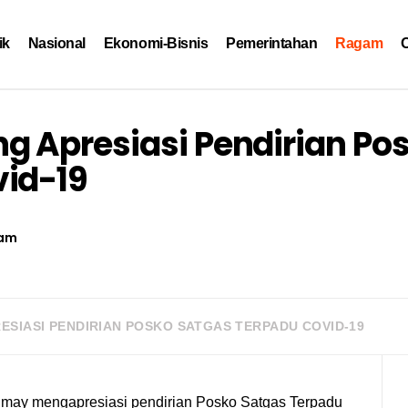
ik
Nasional
Ekonomi-Bisnis
Pemerintahan
Ragam
O
 Apresiasi Pendirian Po
vid-19
am
ESIASI PENDIRIAN POSKO SATGAS TERPADU COVID-19
y mengapresiasi pendirian Posko Satgas Terpadu