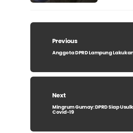
Navigasi
pos
Previous
Anggota DPRD Lampung Lakukan 
Previous
post:
Next
Mingrum Gumay: DPRD Siap Usu
Next
Covid-19
post: