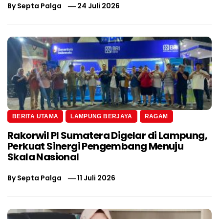
By
Septa Palga
24 Juli 2026
BERITA UTAMA
LAMPUNG BERJAYA
RAGAM
Rakorwil PI Sumatera Digelar di Lampung,
Perkuat Sinergi Pengembang Menuju
Skala Nasional
By
Septa Palga
11 Juli 2026