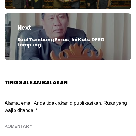
Next
Soal Tambang Emas , Ini Kata DPRD
Next
Lampung
post:
TINGGALKAN BALASAN
Alamat email Anda tidak akan dipublikasikan.
Ruas yang
wajib ditandai
*
KOMENTAR
*