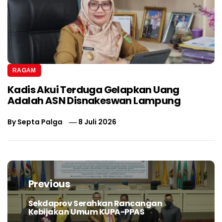
RAGAM
Kadis Akui Terduga Gelapkan Uang
Adalah ASN Disnakeswan Lampung
By
Septa Palga
8 Juli 2026
Navigasi
pos
Previous
Sekdaprov Serahkan Rancangan
Previous
Kebijakan Umum KUPA-PPAS
post: