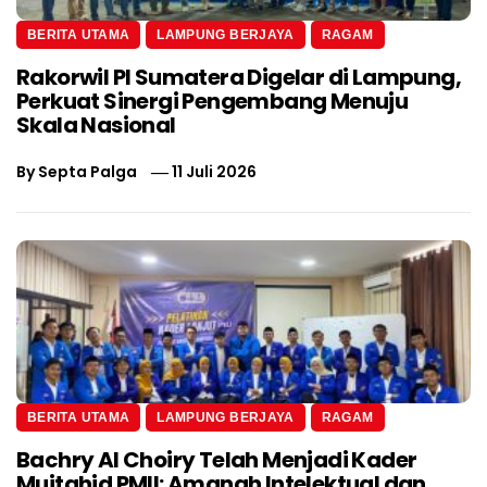
BERITA UTAMA
LAMPUNG BERJAYA
RAGAM
Rakorwil PI Sumatera Digelar di Lampung,
Perkuat Sinergi Pengembang Menuju
Skala Nasional
By
Septa Palga
11 Juli 2026
BERITA UTAMA
LAMPUNG BERJAYA
RAGAM
Bachry Al Choiry Telah Menjadi Kader
Mujtahid PMII: Amanah Intelektual dan