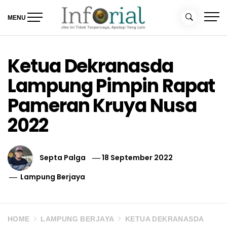
Skip
to
MENU
content
Inforial
Jika Ini Tidak Terpercaya, Apalagi yang Lain
Ketua Dekranasda
Lampung Pimpin Rapat
Pameran Kruya Nusa
2022
Septa Palga
18 September 2022
Lampung Berjaya
HOME
LAMPUNG BERJAYA
KETUA DEKRANASDA