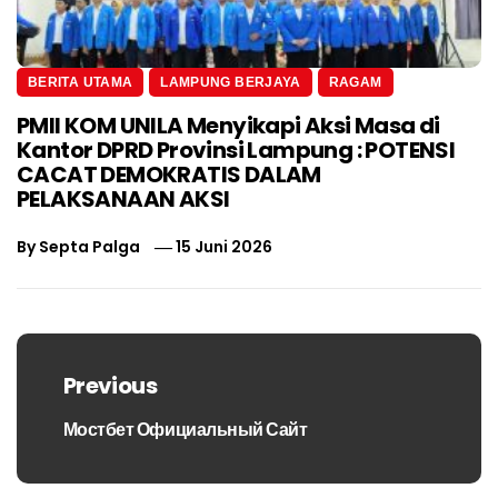
BERITA UTAMA
LAMPUNG BERJAYA
RAGAM
PMII KOM UNILA Menyikapi Aksi Masa di
Kantor DPRD Provinsi Lampung : POTENSI
CACAT DEMOKRATIS DALAM
PELAKSANAAN AKSI
By
Septa Palga
15 Juni 2026
Navigasi
pos
Previous
Мостбет Официальный Сайт
Previous
post: