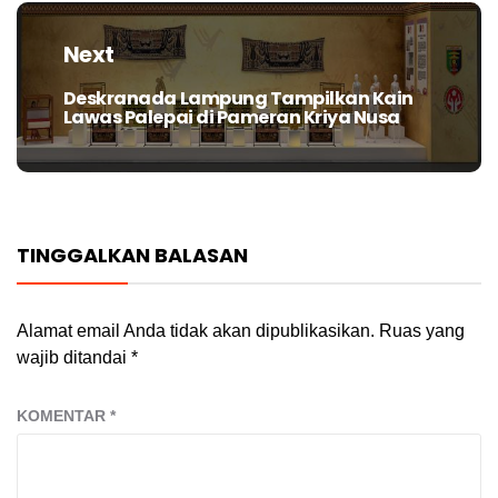
Next
Deskranada Lampung Tampilkan Kain
Next
Lawas Palepai di Pameran Kriya Nusa
post:
TINGGALKAN BALASAN
Alamat email Anda tidak akan dipublikasikan.
Ruas yang
wajib ditandai
*
KOMENTAR
*