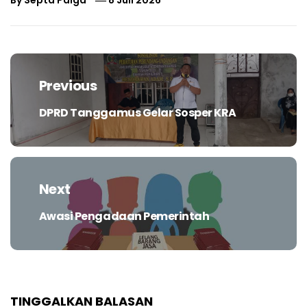
Navigasi
pos
Previous
DPRD Tanggamus Gelar Sosper KRA
Previous
post:
Next
Awasi Pengadaan Pemerintah
Next
post:
TINGGALKAN BALASAN