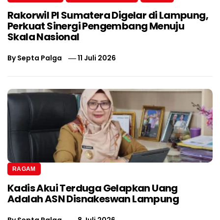
Rakorwil PI Sumatera Digelar di Lampung,
Perkuat Sinergi Pengembang Menuju
Skala Nasional
By
Septa Palga
11 Juli 2026
RAGAM
Kadis Akui Terduga Gelapkan Uang
Adalah ASN Disnakeswan Lampung
By
Septa Palga
8 Juli 2026