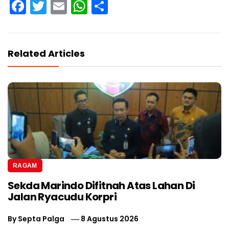
Facebook
Twitter
Email
WhatsApp
Share
Related Articles
RAGAM
Sekda Marindo Difitnah Atas Lahan Di
Jalan Ryacudu Korpri
By
Septa Palga
8 Agustus 2026