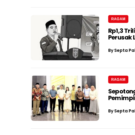
RAGAM
Rp1,3 Tri
Perusak
By
Septa Pa
RAGAM
Sepotong
Pemimpin
By
Septa Pa