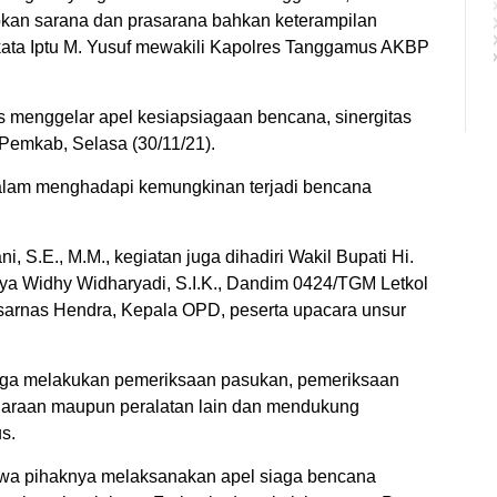
pkan sarana dan prasarana bahkan keterampilan
 kata Iptu M. Yusuf mewakili Kapolres Tanggamus AKBP
menggelar apel kesiapsiagaan bencana, sinergitas
emkab, Selasa (30/11/21).
dalam menghadapi kemungkinan terjadi bencana
, S.E., M.M., kegiatan juga dihadiri Wakil Bupati Hi.
ya Widhy Widharyadi, S.I.K., Dandim 0424/TGM Letkol
Basarnas Hendra, Kepala OPD, peserta upacara unsur
uga melakukan pemeriksaan pasukan, pemeriksaan
daraan maupun peralatan lain dan mendukung
s.
wa pihaknya melaksanakan apel siaga bencana