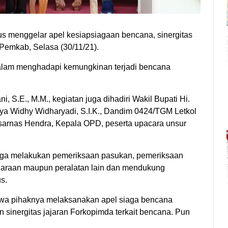
 menggelar apel kesiapsiagaan bencana, sinergitas
emkab, Selasa (30/11/21).
dalam menghadapi kemungkinan terjadi bencana
, S.E., M.M., kegiatan juga dihadiri Wakil Bupati Hi.
ya Widhy Widharyadi, S.I.K., Dandim 0424/TGM Letkol
Basarnas Hendra, Kepala OPD, peserta upacara unsur
uga melakukan pemeriksaan pasukan, pemeriksaan
daraan maupun peralatan lain dan mendukung
s.
wa pihaknya melaksanakan apel siaga bencana
inergitas jajaran Forkopimda terkait bencana. Pun