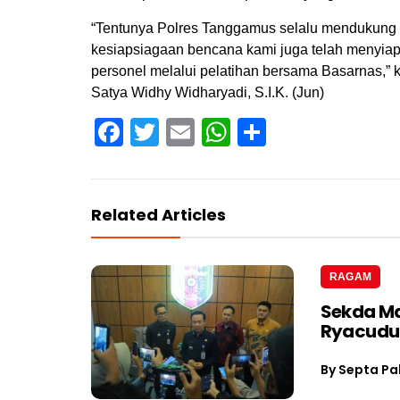
“Tentunya Polres Tanggamus selalu mendukung
kesiapsiagaan bencana kami juga telah menyia
personel melalui pelatihan bersama Basarnas,”
Satya Widhy Widharyadi, S.I.K. (Jun)
Facebook
Twitter
Email
WhatsApp
Share
Related Articles
RAGAM
Sekda Ma
Ryacudu
By
Septa Pa