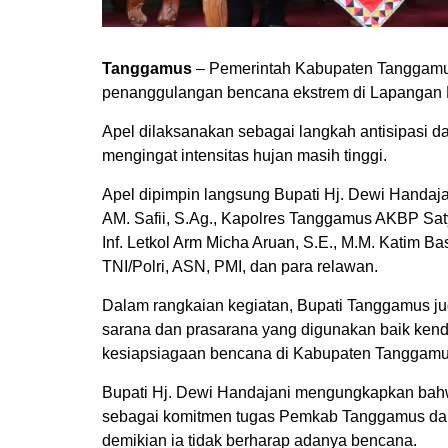
Tanggamus
– Pemerintah Kabupaten Tanggamus
penanggulangan bencana ekstrem di Lapangan P
Apel dilaksanakan sebagai langkah antisipasi 
mengingat intensitas hujan masih tinggi.
Apel dipimpin langsung Bupati Hj. Dewi Handajani
AM. Safii, S.Ag., Kapolres Tanggamus AKBP Sat
Inf. Letkol Arm Micha Aruan, S.E., M.M. Katim 
TNI/Polri, ASN, PMI, dan para relawan.
Dalam rangkaian kegiatan, Bupati Tanggamus j
sarana dan prasarana yang digunakan baik ken
kesiapsiagaan bencana di Kabupaten Tanggamu
Bupati Hj. Dewi Handajani mengungkapkan bah
sebagai komitmen tugas Pemkab Tanggamus dan s
demikian ia tidak berharap adanya bencana.