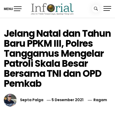
Skip
to
MENU
content
Inforial
Jika Ini Tidak Terpercaya, Apalagi yang Lain
Jelang Natal dan Tahun
Baru PPKM III, Polres
Tanggamus Mengelar
Patroli Skala Besar
Bersama TNI dan OPD
Pemkab
Septa Palga
5 Desember 2021
Ragam