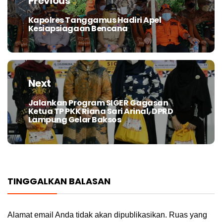
Previous
Kapolres Tanggamus Hadiri Apel
Previous
Kesiapsiagaan Bencana
post:
Next
Jalankan Program SIGER Gagasan
Next
Ketua TP PKK Riana Sari Arinal, DPRD
post:
Lampung Gelar Baksos
TINGGALKAN BALASAN
Alamat email Anda tidak akan dipublikasikan.
Ruas yang