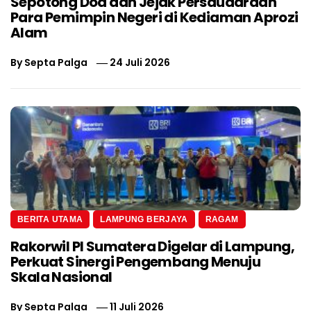
Sepotong Doa dan Jejak Persaudaraan
Para Pemimpin Negeri di Kediaman Aprozi
Alam
By
Septa Palga
24 Juli 2026
BERITA UTAMA
LAMPUNG BERJAYA
RAGAM
Rakorwil PI Sumatera Digelar di Lampung,
Perkuat Sinergi Pengembang Menuju
Skala Nasional
By
Septa Palga
11 Juli 2026