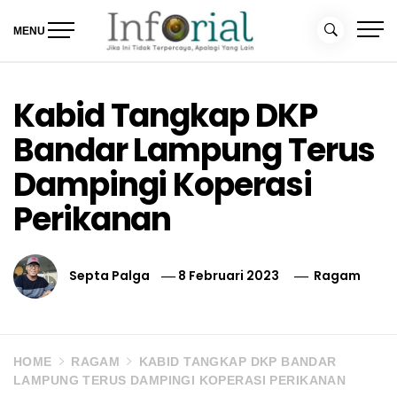
Skip
to
MENU
content
Inforial
Jika Ini Tidak Terpercaya, Apalagi yang Lain
Kabid Tangkap DKP
Bandar Lampung Terus
Dampingi Koperasi
Perikanan
Septa Palga
8 Februari 2023
Ragam
HOME
RAGAM
KABID TANGKAP DKP BANDAR
LAMPUNG TERUS DAMPINGI KOPERASI PERIKANAN