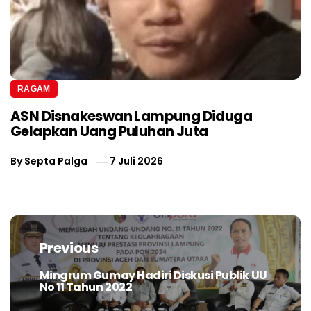
RAGAM
ASN Disnakeswan Lampung Diduga
Gelapkan Uang Puluhan Juta
By
Septa Palga
7 Juli 2026
Navigasi
pos
Previous
Mingrum Gumay Hadiri Diskusi Publik UU
Previous
No 11 Tahun 2022
post: