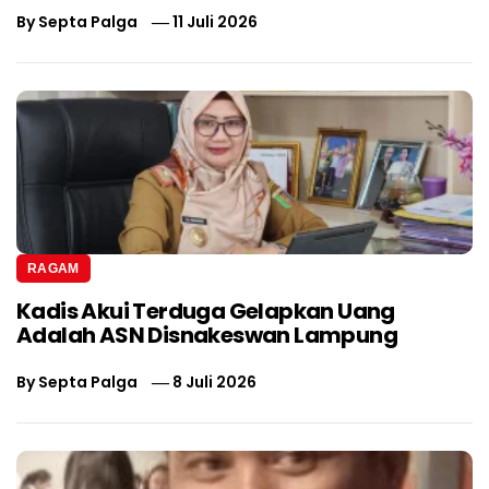
By
Septa Palga
11 Juli 2026
RAGAM
Kadis Akui Terduga Gelapkan Uang
Adalah ASN Disnakeswan Lampung
By
Septa Palga
8 Juli 2026