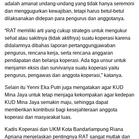
adalah amanat undang-undang yang tidak hanya seremoni
dan menggugurkan kewajiban, tetapi harus betul-betul
dilaksanakan didepan para pengurus dan anggotanya.
“RAT memiliki arti yang cukup strategis untuk mengukur
sehat atau sakitnya (tidak aktifnya) suatu koperasi karena
didalamnya dibahas laporan pertanggungjawaban
pengurus, rencana kerja, serta rencana anggaran
pendapatan dan belanja koperasi. Ada tiga unsur untuk
menjamin eksis dan survivanya suatu koperasi yaitu
pengurus, pengawas dan anggota koperasi,” katanya.
Selain itu Yenni Eka Putri juga mengatakan agar KUD
Mina Jaya untuk tetap menjaga kekompakan agar kedepan
KUD Mina Jaya semakin maju, sehingga dapat
memberikan kontribusi bagi kesejahteraan anggota
koperasi dan masyarakat luas.
Kadis Koperasi dan UKM Kota Bandarlampung Riana
Apriana menjelaskan pentingnya RAT sangat mutlak dan