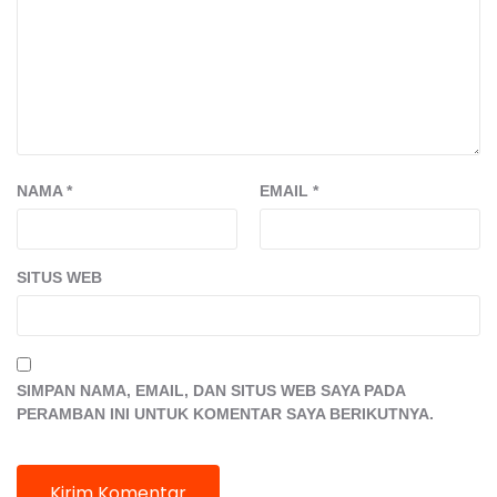
NAMA
*
EMAIL
*
SITUS WEB
SIMPAN NAMA, EMAIL, DAN SITUS WEB SAYA PADA
PERAMBAN INI UNTUK KOMENTAR SAYA BERIKUTNYA.