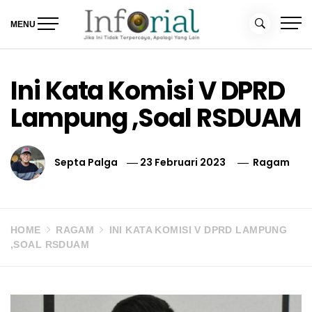
Skip
to
MENU
content
Inforial
Jika Ini Tidak Terpercaya, Apalagi yang Lain
Ini Kata Komisi V DPRD
Lampung ,Soal RSDUAM
Septa Palga
23 Februari 2023
Ragam
HOME
RAGAM
INI KATA KOMISI V DPRD LAMPUNG
,SOAL RSDUAM