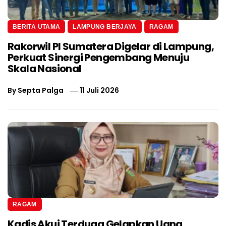
BERITA UTAMA
LAMPUNG BERJAYA
RAGAM
Rakorwil PI Sumatera Digelar di Lampung,
Perkuat Sinergi Pengembang Menuju
Skala Nasional
By
Septa Palga
11 Juli 2026
RAGAM
Kadis Akui Terduga Gelapkan Uang