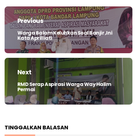
Navigasi
pos
Previous
Warga Balam Keluhkan Soal Banjir ,Ini
Previous
Kata Aprilliati
post:
Next
RMD Serap Aspirasi Warga Way Halim
Next
Permai
post:
TINGGALKAN BALASAN