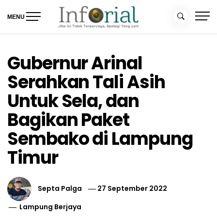
Skip
to
MENU
content
Inforial
Jika Ini Tidak Terpercaya, Apalagi yang Lain
Gubernur Arinal
Serahkan Tali Asih
Untuk Sela, dan
Bagikan Paket
Sembako di Lampung
Timur
Septa Palga
27 September 2022
Lampung Berjaya