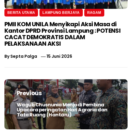
BERITA UTAMA
LAMPUNG BERJAYA
RAGAM
PMII KOM UNILA Menyikapi Aksi Masa di
Kantor DPRD Provinsi Lampung : POTENSI
CACAT DEMOKRATIS DALAM
PELAKSANAAN AKSI
By
Septa Palga
15 Juni 2026
Navigasi
pos
Previous
Wagub Chusnunia Menjadi Pembina
Previous
Upacara peringatan Hari Agraria dan
post:
Tata Ruang (Hantaru)