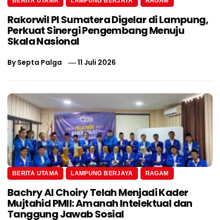
BERITA UTAMA
LAMPUNG BERJAYA
RAGAM
Rakorwil PI Sumatera Digelar di Lampung,
Perkuat Sinergi Pengembang Menuju
Skala Nasional
By
Septa Palga
11 Juli 2026
BERITA UTAMA
LAMPUNG BERJAYA
RAGAM
Bachry Al Choiry Telah Menjadi Kader
Mujtahid PMII: Amanah Intelektual dan
Tanggung Jawab Sosial