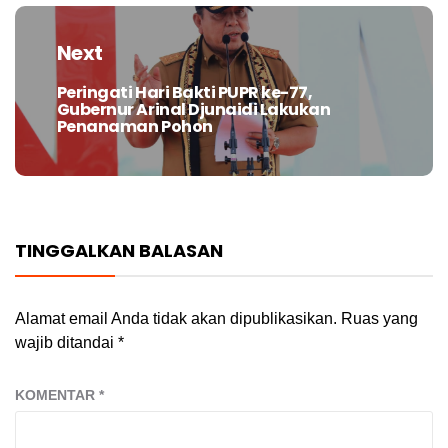
Next
Peringati Hari Bakti PUPR ke-77,
Next
Gubernur Arinal Djunaidi Lakukan
post:
Penanaman Pohon
TINGGALKAN BALASAN
Alamat email Anda tidak akan dipublikasikan.
Ruas yang
wajib ditandai
*
KOMENTAR
*