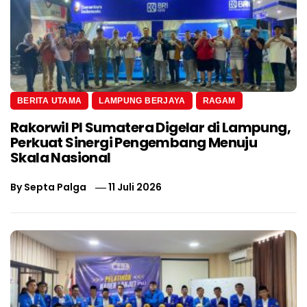
BERITA UTAMA
LAMPUNG BERJAYA
RAGAM
Rakorwil PI Sumatera Digelar di Lampung,
Perkuat Sinergi Pengembang Menuju
Skala Nasional
By
Septa Palga
11 Juli 2026