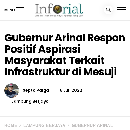
Skip
to
MENU
content
Inforial
Jika Ini Tidak Terpercaya, Apalagi yang Lain
Gubernur Arinal Respon
Positif Aspirasi
Masyarakat Terkait
Infrastruktur di Mesuji
Septa Palga
16 Juli 2022
Lampung Berjaya
HOME
LAMPUNG BERJAYA
GUBERNUR ARINAL