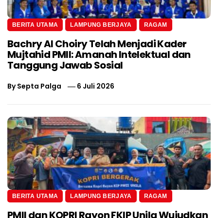
BERITA UTAMA
LAMPUNG BERJAYA
RAGAM
Bachry Al Choiry Telah Menjadi Kader
Mujtahid PMII: Amanah Intelektual dan
Tanggung Jawab Sosial
By
Septa Palga
6 Juli 2026
BERITA UTAMA
LAMPUNG BERJAYA
RAGAM
PMII dan KOPRI Rayon FKIP Unila Wujudkan