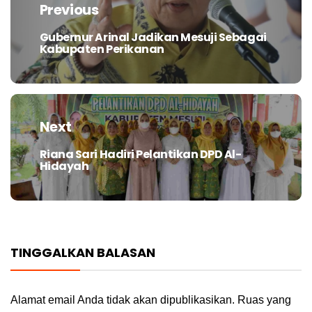
pos
Previous
Gubernur Arinal Jadikan Mesuji Sebagai
Previous
Kabupaten Perikanan
post:
Next
Riana Sari Hadiri Pelantikan DPD Al-
Next
Hidayah
post:
TINGGALKAN BALASAN
Alamat email Anda tidak akan dipublikasikan.
Ruas yang