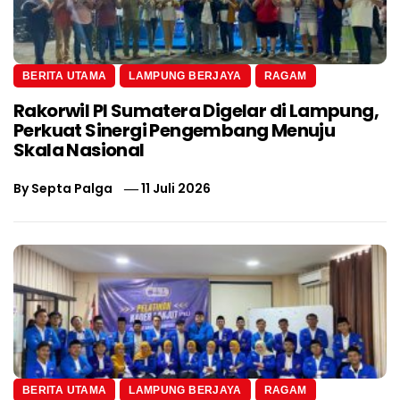
BERITA UTAMA
LAMPUNG BERJAYA
RAGAM
Rakorwil PI Sumatera Digelar di Lampung,
Perkuat Sinergi Pengembang Menuju
Skala Nasional
By
Septa Palga
11 Juli 2026
BERITA UTAMA
LAMPUNG BERJAYA
RAGAM