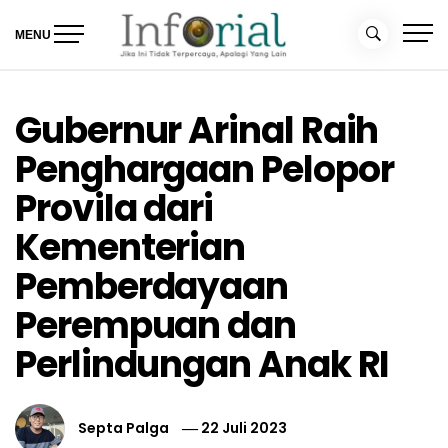
Skip
to
MENU
content
Inforial
Jika Ini Tidak Terpercaya, Apalagi yang Lain
Gubernur Arinal Raih
Penghargaan Pelopor
Provila dari
Kementerian
Pemberdayaan
Perempuan dan
Perlindungan Anak RI
Septa Palga
22 Juli 2023