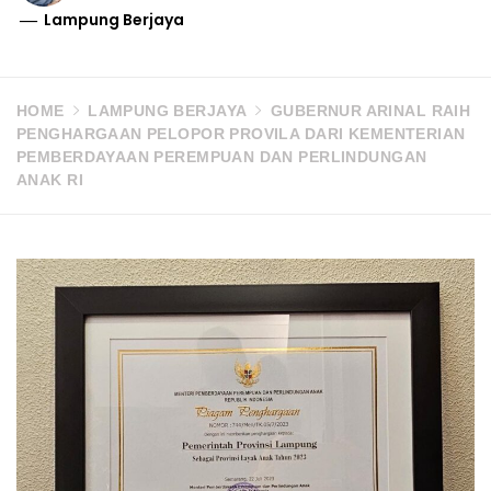
Lampung Berjaya
HOME
LAMPUNG BERJAYA
GUBERNUR ARINAL RAIH
PENGHARGAAN PELOPOR PROVILA DARI KEMENTERIAN
PEMBERDAYAAN PEREMPUAN DAN PERLINDUNGAN
ANAK RI