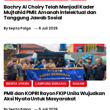
Bachry Al Choiry Telah Menjadi Kader
Mujtahid PMII: Amanah Intelektual dan
Tanggung Jawab Sosial
By
Septa Palga
6 Juli 2026
BERITA UTAMA
LAMPUNG BERJAYA
RAGAM
PMII dan KOPRI Rayon FKIP Unila Wujudkan
Aksi Nyata Untuk Masyarakat
By
Septa Palga
5 Juli 2026