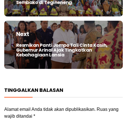
Sembako di Tegineneng
post:
Next
Resmikan Panti Jompo Tali Cinta Kasih,
Next
Gubernur Arinal Ajak Tingkatkan
post:
Kebahagiaan Lansia
TINGGALKAN BALASAN
Alamat email Anda tidak akan dipublikasikan.
Ruas yang
wajib ditandai
*