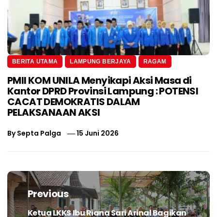
BERITA UTAMA
LAMPUNG BERJAYA
RAGAM
PMII KOM UNILA Menyikapi Aksi Masa di
Kantor DPRD Provinsi Lampung : POTENSI
CACAT DEMOKRATIS DALAM
PELAKSANAAN AKSI
By
Septa Palga
15 Juni 2026
Navigasi
pos
Previous
Ketua LKKS Ibu Riana Sari Arinal Bagikan
Previous