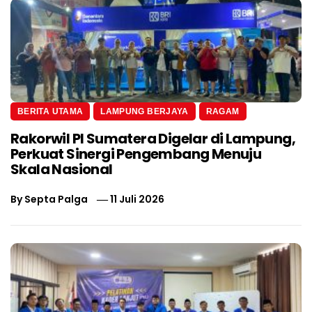
BERITA UTAMA
LAMPUNG BERJAYA
RAGAM
Rakorwil PI Sumatera Digelar di Lampung,
Perkuat Sinergi Pengembang Menuju
Skala Nasional
By
Septa Palga
11 Juli 2026