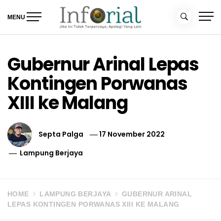
Skip
to
MENU
content
Inforial
Jika Ini Tidak Terpercaya, Apalagi yang Lain
Gubernur Arinal Lepas
Kontingen Porwanas
XIII ke Malang
Septa Palga
17 November 2022
Lampung Berjaya
HOME
LAMPUNG BERJAYA
GUBERNUR ARINAL
LEPAS KONTINGEN PORWANAS XIII KE MALANG