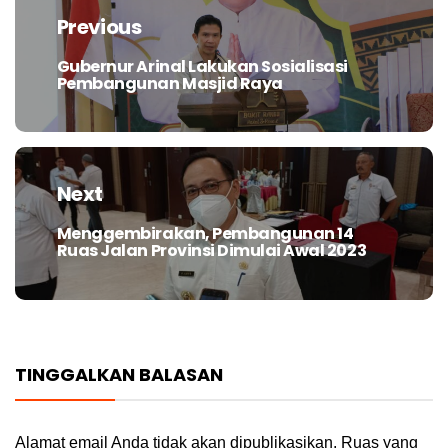
pos
Previous
Gubernur Arinal Lakukan Sosialisasi
Previous
Pembangunan Masjid Raya
post:
Next
Menggembirakan, Pembangunan 14
Next
Ruas Jalan Provinsi Dimulai Awal 2023
post:
TINGGALKAN BALASAN
Alamat email Anda tidak akan dipublikasikan.
Ruas yang