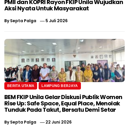
PMII dan KOPRI Rayon FKIP Unila Wujudkan
Aksi Nyata Untuk Masyarakat
By
Septa Palga
5 Juli 2026
BERITA UTAMA
LAMPUNG BERJAYA
BEM FKIP Unila Gelar Diskusi Publik Women
Rise Up: Safe Space, Equal Place, Menolak
Tunduk Pada Takut, Bersatu Demi Setar
By
Septa Palga
22 Juni 2026