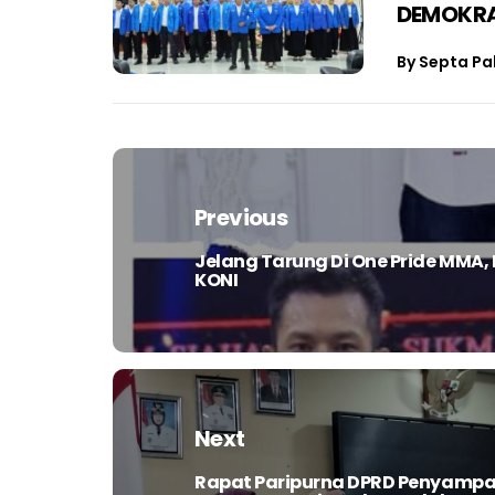
DEMOKRA
By
Septa Pa
Navigasi
pos
Previous
Jelang Tarung Di One Pride MM
Previous
KONI
post:
Next
Rapat Paripurna DPRD Penyampa
Next