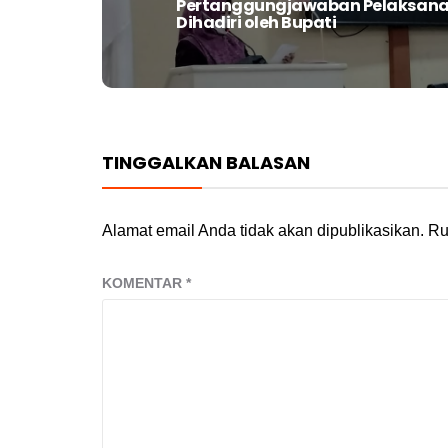
Pertanggungjawaban Pelaksanaa
post:
Dihadiri oleh Bupati
TINGGALKAN BALASAN
Alamat email Anda tidak akan dipublikasikan.
Ru
KOMENTAR
*