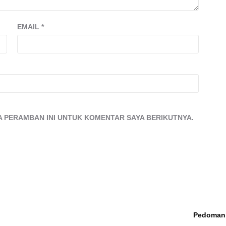
EMAIL
*
DA PERAMBAN INI UNTUK KOMENTAR SAYA BERIKUTNYA.
Survey Rakata DPR RI
Pemilu 2024, Calon
Pedoman 
Lampung 2, Ketua AMPG
Legislatif PKB Didu