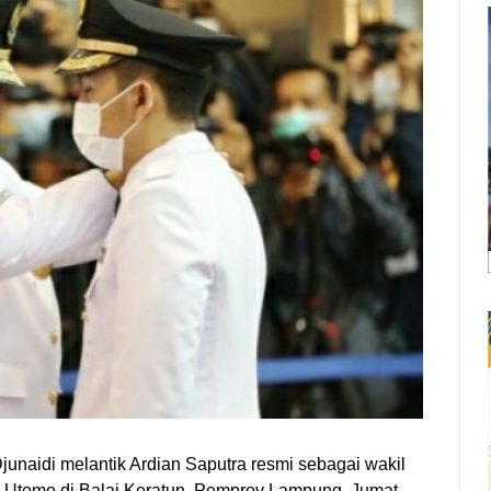
unaidi melantik Ardian Saputra resmi sebagai wakil
 Utomo di Balai Keratun, Pemprov Lampung, Jumat