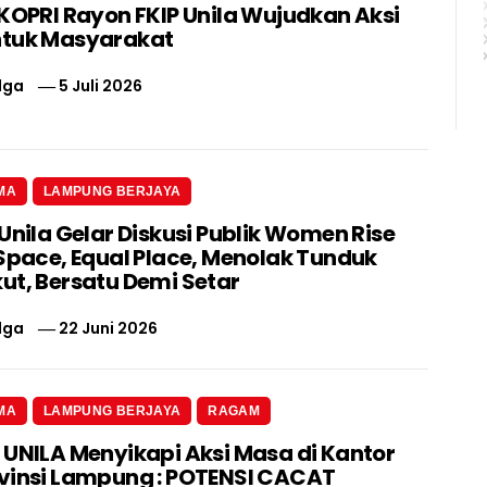
 KOPRI Rayon FKIP Unila Wujudkan Aksi
ntuk Masyarakat
lga
5 Juli 2026
MA
LAMPUNG BERJAYA
Unila Gelar Diskusi Publik Women Rise
 Space, Equal Place, Menolak Tunduk
ut, Bersatu Demi Setar
lga
22 Juni 2026
MA
LAMPUNG BERJAYA
RAGAM
 UNILA Menyikapi Aksi Masa di Kantor
vinsi Lampung : POTENSI CACAT