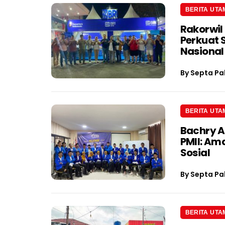
BERITA UTA
Rakorwil
Perkuat 
Nasional
By
Septa Pa
BERITA UTA
Bachry A
PMII: Am
Sosial
By
Septa Pa
BERITA UTA