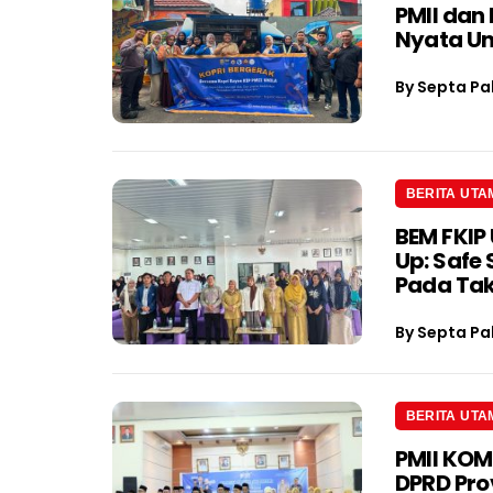
PMII dan
Nyata U
By
Septa Pa
BERITA UTA
BEM FKIP 
Up: Safe
Pada Tak
By
Septa Pa
BERITA UTA
PMII KOM
DPRD Pro