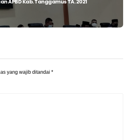
n APBD Kab. Tanggamus TA. 2021
as yang wajib ditandai
*