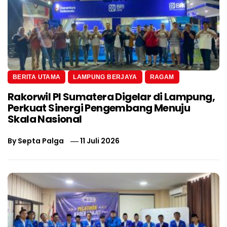
BERITA UTAMA
LAMPUNG BERJAYA
RAGAM
Rakorwil PI Sumatera Digelar di Lampung,
Perkuat Sinergi Pengembang Menuju
Skala Nasional
By
Septa Palga
11 Juli 2026