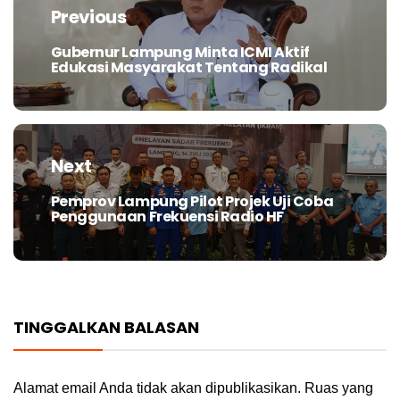
pos
Previous
Gubernur Lampung Minta ICMI Aktif
Previous
Edukasi Masyarakat Tentang Radikal
post:
Next
Pemprov Lampung Pilot Projek Uji Coba
Next
Penggunaan Frekuensi Radio HF
post:
TINGGALKAN BALASAN
Alamat email Anda tidak akan dipublikasikan.
Ruas yang