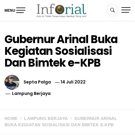
Skip
to
MENU
content
Inforial
Jika Ini Tidak Terpercaya, Apalagi yang Lain
Gubernur Arinal Buka
Kegiatan Sosialisasi
Dan Bimtek e-KPB
Septa Palga
14 Juli 2022
Lampung Berjaya
HOME
LAMPUNG BERJAYA
GUBERNUR ARINAL
BUKA KEGIATAN SOSIALISASI DAN BIMTEK E-KPB