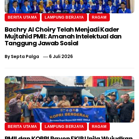
BERITA UTAMA
LAMPUNG BERJAYA
RAGAM
Bachry Al Choiry Telah Menjadi Kader
Mujtahid PMII: Amanah Intelektual dan
Tanggung Jawab Sosial
By
Septa Palga
6 Juli 2026
BERITA UTAMA
LAMPUNG BERJAYA
RAGAM
PMII dan KOPRI Rayon FKIP Unila Wujudkan