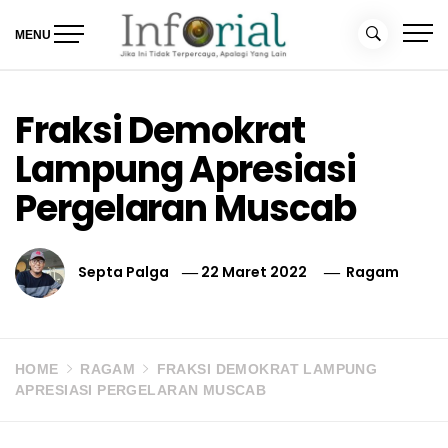
Skip
to
MENU
content
Inforial
Jika Ini Tidak Terpercaya, Apalagi yang Lain
Fraksi Demokrat
Lampung Apresiasi
Pergelaran Muscab
Septa Palga
22 Maret 2022
Ragam
HOME
RAGAM
FRAKSI DEMOKRAT LAMPUNG
APRESIASI PERGELARAN MUSCAB