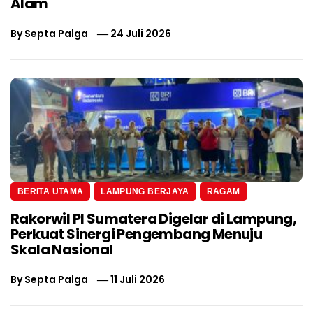
Alam
By
Septa Palga
24 Juli 2026
BERITA UTAMA
LAMPUNG BERJAYA
RAGAM
Rakorwil PI Sumatera Digelar di Lampung,
Perkuat Sinergi Pengembang Menuju
Skala Nasional
By
Septa Palga
11 Juli 2026