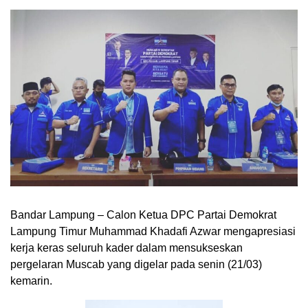
Bandar Lampung – Calon Ketua DPC Partai Demokrat
Lampung Timur Muhammad Khadafi Azwar mengapresiasi
kerja keras seluruh kader dalam mensukseskan
pergelaran Muscab yang digelar pada senin (21/03)
kemarin.