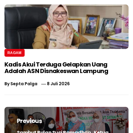
RAGAM
Kadis Akui Terduga Gelapkan Uang
Adalah ASN Disnakeswan Lampung
By
Septa Palga
8 Juli 2026
Navigasi
pos
Previous
Sambut Bulan Suci Ramadhan , Ketua