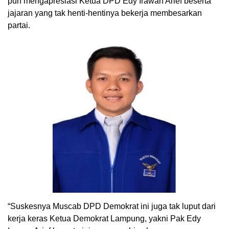
pun mengapresiasi Ketua DPD Edy Irawan Arief beserta
jajaran yang tak henti-hentinya bekerja membesarkan
partai.
“Suskesnya Muscab DPD Demokrat ini juga tak luput dari
kerja keras Ketua Demokrat Lampung, yakni Pak Edy