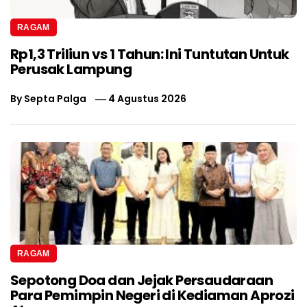
RAGAM
Rp1,3 Triliun vs 1 Tahun: Ini Tuntutan Untuk
Perusak Lampung
By
Septa Palga
4 Agustus 2026
RAGAM
Sepotong Doa dan Jejak Persaudaraan
Para Pemimpin Negeri di Kediaman Aprozi