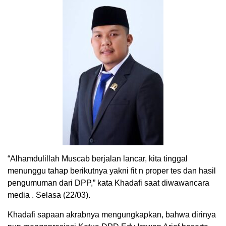
“Alhamdulillah Muscab berjalan lancar, kita tinggal
menunggu tahap berikutnya yakni fit n proper tes dan hasil
pengumuman dari DPP,” kata Khadafi saat diwawancara
media . Selasa (22/03).
Khadafi sapaan akrabnya mengungkapkan, bahwa dirinya