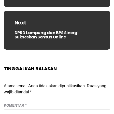
Next
DPRD Lampung dan BPS Sinergi
Next
Sukseskan Sensus Online
post:
TINGGALKAN BALASAN
Alamat email Anda tidak akan dipublikasikan.
Ruas yang
wajib ditandai
*
KOMENTAR
*