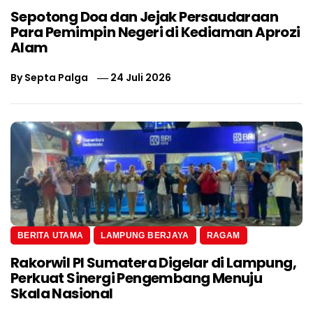
Sepotong Doa dan Jejak Persaudaraan
Para Pemimpin Negeri di Kediaman Aprozi
Alam
By
Septa Palga
24 Juli 2026
BERITA UTAMA
LAMPUNG BERJAYA
RAGAM
Rakorwil PI Sumatera Digelar di Lampung,
Perkuat Sinergi Pengembang Menuju
Skala Nasional