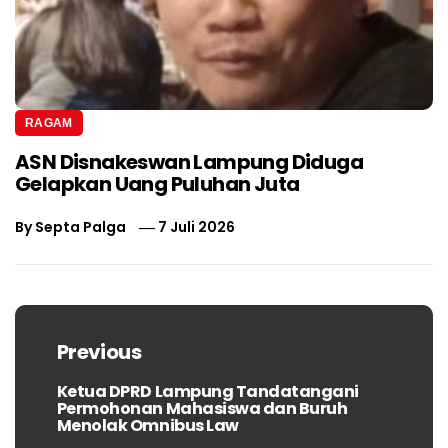
RAGAM
ASN Disnakeswan Lampung Diduga
Gelapkan Uang Puluhan Juta
By
Septa Palga
7 Juli 2026
Navigasi
pos
Previous
Ketua DPRD Lampung Tandatangani
Previous
Permohonan Mahasiswa dan Buruh
post:
Menolak Omnibus Law