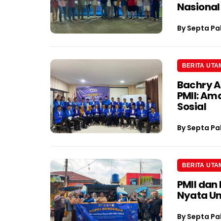
Nasional
By
Septa Pa
BERITA UTA
Bachry A
PMII: Am
Sosial
By
Septa Pa
BERITA UTA
PMII dan
Nyata U
By
Septa Pa