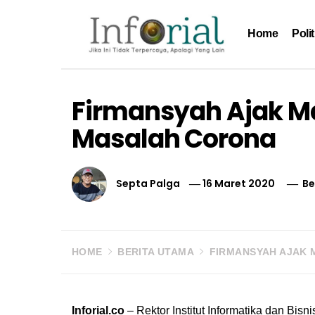
Skip
to
Home
Polit
content
Inforial
Jika Ini Tidak Terpercaya, Apalagi yang Lain
Firmansyah Ajak M
Masalah Corona
Septa Palga
16 Maret 2020
Be
HOME
BERITA UTAMA
FIRMANSYAH AJAK 
Inforial.co
– Rektor Institut Informatika dan Bisni