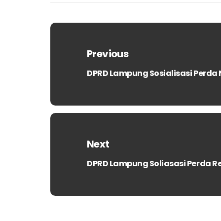
Navigasi
pos
Previous
DPRD Lampung Sosialisasi Perda 
Previous
post:
Next
DPRD Lampung Soliasasi Perda 
Next
post: