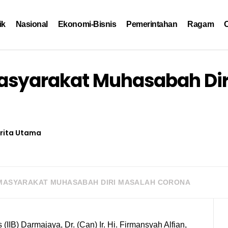
ik
Nasional
Ekonomi-Bisnis
Pemerintahan
Ragam
O
asyarakat Muhasabah Dir
rita Utama
MASYARAKAT MUHASABAH DIRI MASALAH CORONA
s (IIB) Darmajaya, Dr. (Can) Ir. Hi. Firmansyah Alfian,