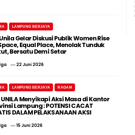
MA
LAMPUNG BERJAYA
Unila Gelar Diskusi Publik Women Rise
 Space, Equal Place, Menolak Tunduk
ut, Bersatu Demi Setar
lga
22 Juni 2026
MA
LAMPUNG BERJAYA
RAGAM
 UNILA Menyikapi Aksi Masa di Kantor
vinsi Lampung : POTENSI CACAT
TIS DALAM PELAKSANAAN AKSI
lga
15 Juni 2026