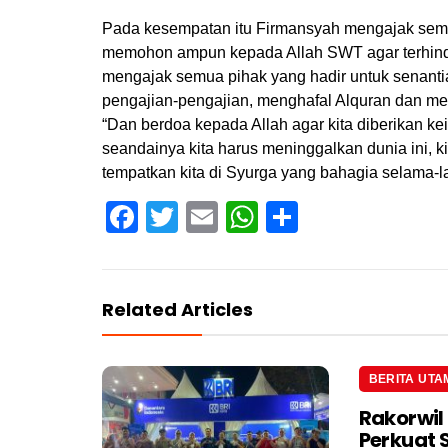
Pada kesempatan itu Firmansyah mengajak semu
memohon ampun kepada Allah SWT agar terhindar 
mengajak semua pihak yang hadir untuk senanti
pengajian-pengajian, menghafal Alquran dan m
“Dan berdoa kepada Allah agar kita diberikan ke
seandainya kita harus meninggalkan dunia ini,
tempatkan kita di Syurga yang bahagia selama-la
Facebook
Twitter
Email
WhatsApp
Share
Related Articles
BERITA UTA
Rakorwil
Perkuat 