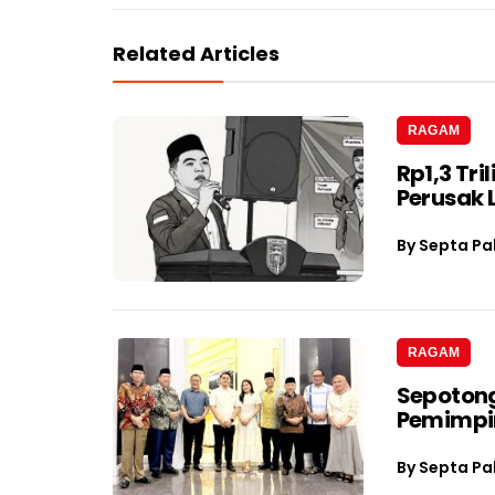
Related Articles
RAGAM
Rp1,3 Tri
Perusak
By
Septa Pa
RAGAM
Sepotong
Pemimpin
By
Septa Pa