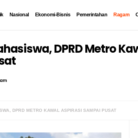
ik
Nasional
Ekonomi-Bisnis
Pemerintahan
Ragam
O
hasiswa, DPRD Metro Ka
sat
gam
WA, DPRD METRO KAWAL ASPIRASI SAMPAI PUSAT