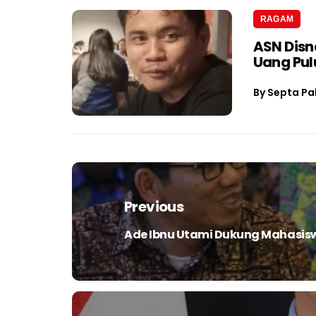
RAGAM
ASN Dis
Uang Pul
By
Septa Pa
Navigasi
pos
Previous
Ade Ibnu Utami Dukung Mahasis
Previous
post: