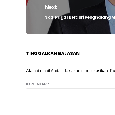
Next
Soal Pagar Berduri Penghalang Ma
Next
post:
TINGGALKAN BALASAN
Alamat email Anda tidak akan dipublikasikan.
Ru
KOMENTAR
*