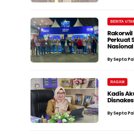
BERITA UTA
Rakorwil
Perkuat 
Nasional
By
Septa Pa
RAGAM
Kadis Ak
Disnake
By
Septa Pa