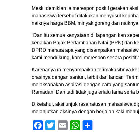
Meski demikian ia merespon positif gerakan aksi
mahasiswa tersebut dilakukan menyusul keprihati
naiknya harga BBM, minyak goreng dan naiknya 
“Dan itu semua kenyataan di lapangan kan seper
kenaikan Pajak Pertambahan Nilai (PPN) dan ke
DPRD merasa apa yang disampaikan mahasiswa a
kami mendukung, kami merespon secara positif
Karenanya ia menyampaikan terimakasihnya k
orasinya dengan santun, terbit dan lancar. “Ter
melaksanakan aspirasi dengan cara yang santu
Ramadan. Dan tadi tidak juga erlalu lama serta b
Diketahui, aksi unjuk rasa ratusan mahasiswa d
melanjutkan aksinya dengan berjalan kaki menu
Facebook
Twitter
Email
WhatsApp
Share