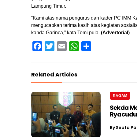
Lampung Timur.
“Kami atas nama pengurus dan kader PC IMM K
mengucapkan terima kasih atas kegiatan sosiali
kanda Garinca,” kata Tomi pula.
(Advertorial)
Facebook
Twitter
Email
WhatsApp
Share
Related Articles
RAGAM
Sekda Ma
Ryacudu
By
Septa Pa