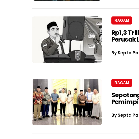
RAGAM
Rp1,3 Tri
Perusak
By
Septa Pa
RAGAM
Sepotong
Pemimpin
By
Septa Pa