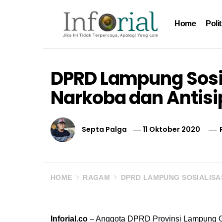
Skip
to
Home
Polit
content
Inforial
Jika Ini Tidak Terpercaya, Apalagi yang Lain
DPRD Lampung Sosi
Narkoba dan Antisi
Septa Palga
11 Oktober 2020
HOME
RAGAM
DPRD LAMPUNG SOSIALISAS
Inforial.co
– Anggota DPRD Provinsi Lampung Ga