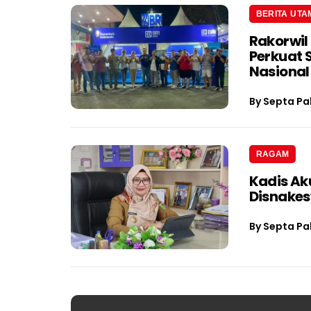
BERITA UTA
Rakorwil
Perkuat 
Nasional
By
Septa Pa
RAGAM
Kadis Ak
Disnake
By
Septa Pa
Navigasi