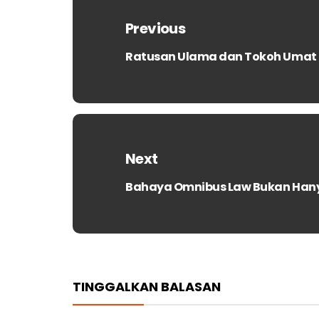
pos
Previous
Ratusan Ulama dan Tokoh Umat 
Previous
post:
Next
Bahaya Omnibus Law Bukan Hanya
Next
post:
TINGGALKAN BALASAN