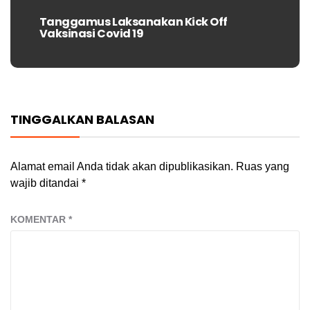
Tanggamus Laksanakan Kick Off
Next
Vaksinasi Covid 19
post:
TINGGALKAN BALASAN
Alamat email Anda tidak akan dipublikasikan.
Ruas yang
wajib ditandai
*
KOMENTAR
*