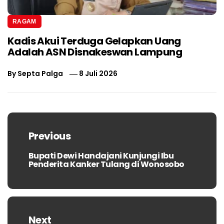
RAGAM
Kadis Akui Terduga Gelapkan Uang
Adalah ASN Disnakeswan Lampung
By
Septa Palga
8 Juli 2026
Navigasi
pos
Previous
Bupati Dewi Handajani Kunjungi Ibu
Previous
Penderita Kanker Tulang di Wonosobo
post:
Next