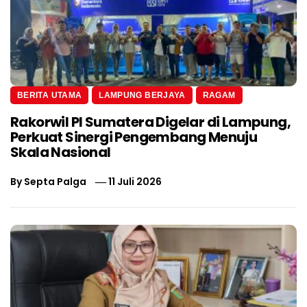
BERITA UTAMA
LAMPUNG BERJAYA
RAGAM
Rakorwil PI Sumatera Digelar di Lampung,
Perkuat Sinergi Pengembang Menuju
Skala Nasional
By
Septa Palga
11 Juli 2026