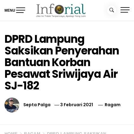
Skip
to
MENU
content
Inforial
Jika Ini Tidak Terpercaya, Apalagi yang Lain
DPRD Lampung
Saksikan Penyerahan
Bantuan Korban
Pesawat Sriwijaya Air
SJ-182
Septa Palga
3 Februari 2021
Ragam
HOME
RAGAM
DPRD LAMPUNG SAKSIKAN