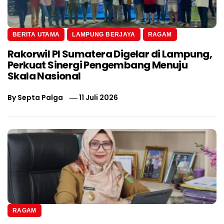
BERITA UTAMA
LAMPUNG BERJAYA
RAGAM
Rakorwil PI Sumatera Digelar di Lampung,
Perkuat Sinergi Pengembang Menuju
Skala Nasional
By
Septa Palga
11 Juli 2026
RAGAM