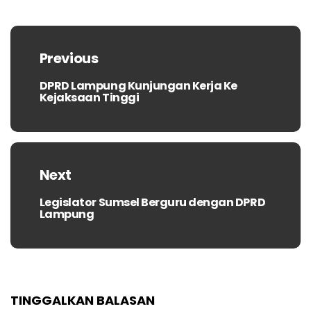
Navigasi
pos
Previous
DPRD Lampung Kunjungan Kerja Ke
Previous
Kejaksaan Tinggi
post:
Next
Legislator Sumsel Berguru dengan DPRD
Next
Lampung
post:
TINGGALKAN BALASAN