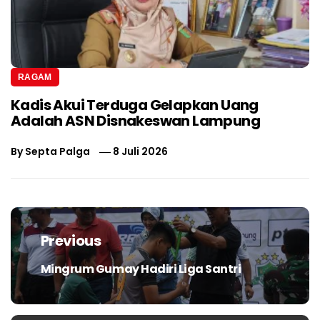
RAGAM
Kadis Akui Terduga Gelapkan Uang
Adalah ASN Disnakeswan Lampung
By
Septa Palga
8 Juli 2026
Navigasi
pos
Previous
Mingrum Gumay Hadiri Liga Santri
Previous
post: