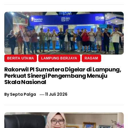
BERITA UTAMA
LAMPUNG BERJAYA
RAGAM
Rakorwil PI Sumatera Digelar di Lampung,
Perkuat Sinergi Pengembang Menuju
Skala Nasional
By
Septa Palga
11 Juli 2026