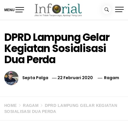
Skip
to
MENU
content
Inforial
Jika Ini Tidak Terpercaya, Apalagi yang Lain
DPRD Lampung Gelar
Kegiatan Sosialisasi
Dua Perda
Septa Palga
22 Februari 2020
Ragam
HOME
RAGAM
DPRD LAMPUNG GELAR KEGIATAN
SOSIALISASI DUA PERDA