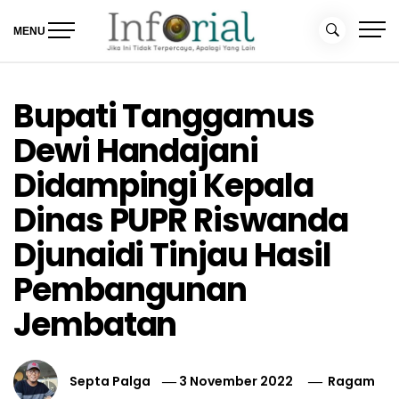
Skip
to
MENU
content
Inforial
Jika Ini Tidak Terpercaya, Apalagi yang Lain
Bupati Tanggamus
Dewi Handajani
Didampingi Kepala
Dinas PUPR Riswanda
Djunaidi Tinjau Hasil
Pembangunan
Jembatan
Septa Palga
3 November 2022
Ragam