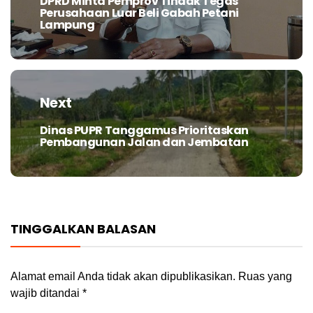
DPRD Minta Pemprov Tindak Tegas
Previous
Perusahaan Luar Beli Gabah Petani
post:
Lampung
Next
Dinas PUPR Tanggamus Prioritaskan
Next
Pembangunan Jalan dan Jembatan
post:
TINGGALKAN BALASAN
Alamat email Anda tidak akan dipublikasikan.
Ruas yang
wajib ditandai
*