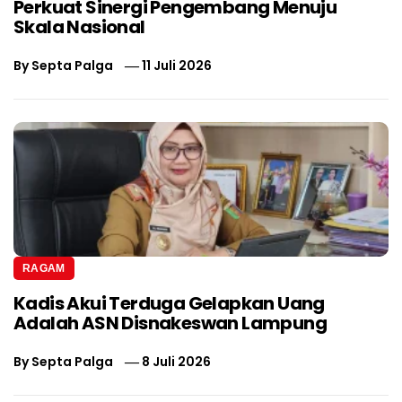
Perkuat Sinergi Pengembang Menuju
Skala Nasional
By
Septa Palga
11 Juli 2026
RAGAM
Kadis Akui Terduga Gelapkan Uang
Adalah ASN Disnakeswan Lampung
By
Septa Palga
8 Juli 2026