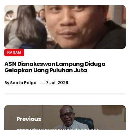
RAGAM
ASN Disnakeswan Lampung Diduga
Gelapkan Uang Puluhan Juta
By
Septa Palga
7 Juli 2026
Navigasi
pos
Previous