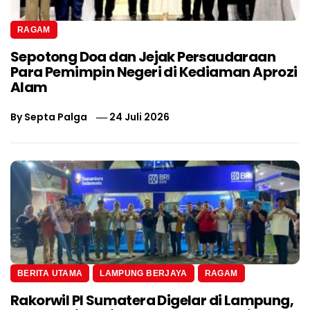
RAGAM
Sepotong Doa dan Jejak Persaudaraan
Para Pemimpin Negeri di Kediaman Aprozi
Alam
By
Septa Palga
24 Juli 2026
BERITA UTAMA
LAMPUNG BERJAYA
RAGAM
Rakorwil PI Sumatera Digelar di Lampung,