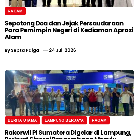
RAGAM
Sepotong Doa dan Jejak Persaudaraan
Para Pemimpin Negeri di Kediaman Aprozi
Alam
By
Septa Palga
24 Juli 2026
BERITA UTAMA
LAMPUNG BERJAYA
RAGAM
Rakorwil PI Sumatera Digelar di Lampung,