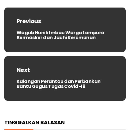
Navigasi
pos
Previous
Wagub Nunik Imbau Warga Lampura
Previous
Bermasker dan Jauhi Kerumunan
post:
Next
Kalangan Perantau dan Perbankan
Next
Bantu Gugus Tugas Covid-19
post:
TINGGALKAN BALASAN