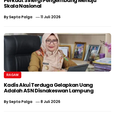
Perkuat Sinergi Pengembang Menuju
Skala Nasional
By
Septa Palga
11 Juli 2026
RAGAM
Kadis Akui Terduga Gelapkan Uang
Adalah ASN Disnakeswan Lampung
By
Septa Palga
8 Juli 2026