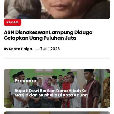
RAGAM
ASN Disnakeswan Lampung Diduga
Gelapkan Uang Puluhan Juta
By
Septa Palga
7 Juli 2026
Navigasi
pos
Previous
Bupati Dewi Berikan Dana Hibah Ke
Previous
Masjid dan Musholla Di Kota Agung
post: