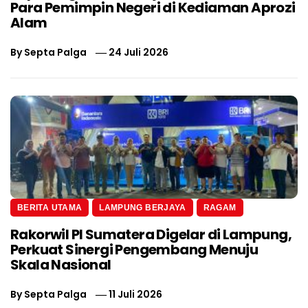
Para Pemimpin Negeri di Kediaman Aprozi
Alam
By
Septa Palga
24 Juli 2026
BERITA UTAMA
LAMPUNG BERJAYA
RAGAM
Rakorwil PI Sumatera Digelar di Lampung,
Perkuat Sinergi Pengembang Menuju
Skala Nasional
By
Septa Palga
11 Juli 2026