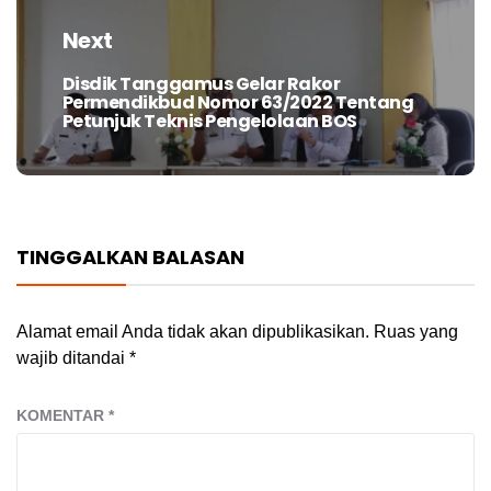
Next
Disdik Tanggamus Gelar Rakor
Next
Permendikbud Nomor 63/2022 Tentang
post:
Petunjuk Teknis Pengelolaan BOS
TINGGALKAN BALASAN
Alamat email Anda tidak akan dipublikasikan.
Ruas yang
wajib ditandai
*
KOMENTAR
*