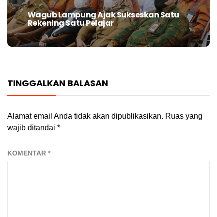
Wagub Lampung Ajak Sukseskan Satu
Next
Rekening Satu Pelajar
post:
TINGGALKAN BALASAN
Alamat email Anda tidak akan dipublikasikan.
Ruas yang
wajib ditandai
*
KOMENTAR
*