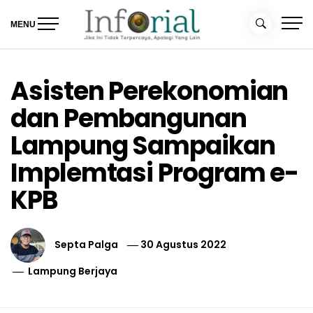
Skip
to
MENU
content
Inforial
Jika Ini Tidak Terpercaya, Apalagi yang Lain
Asisten Perekonomian
dan Pembangunan
Lampung Sampaikan
Implemtasi Program e-
KPB
Septa Palga
30 Agustus 2022
Lampung Berjaya