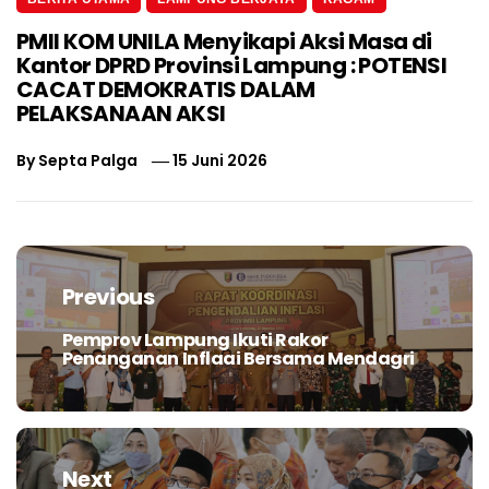
PMII KOM UNILA Menyikapi Aksi Masa di
Kantor DPRD Provinsi Lampung : POTENSI
CACAT DEMOKRATIS DALAM
PELAKSANAAN AKSI
By
Septa Palga
15 Juni 2026
Navigasi
pos
Previous
Pemprov Lampung Ikuti Rakor
Previous
Penanganan Inflaai Bersama Mendagri
post:
Next