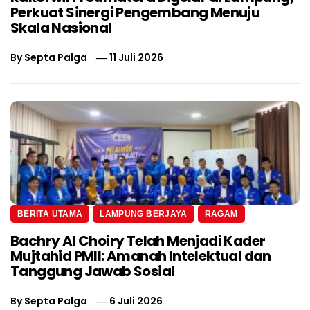
Perkuat Sinergi Pengembang Menuju
Skala Nasional
By
Septa Palga
11 Juli 2026
BERITA UTAMA
LAMPUNG BERJAYA
RAGAM
Bachry Al Choiry Telah Menjadi Kader
Mujtahid PMII: Amanah Intelektual dan
Tanggung Jawab Sosial
By
Septa Palga
6 Juli 2026