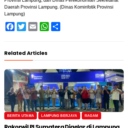
Provinsi Lampung, dan Dinas Perekonomian Sekretariat
Daerah Provinsi Lampung. (Dinas Kominfotik Provinsi
Lampung)
Facebook
Twitter
Email
WhatsApp
Share
Related Articles
BERITA UTAMA
LAMPUNG BERJAYA
RAGAM
Rakorwil PI Sumatera Digelar di Lampung,