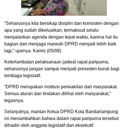
“Seharusnya kita bersikap disiplin dan konsisten dengan
apa yang sudah dikeluarkan, termaksud selalu
menjalankan agenda dengan tepat waktu, karena hal itu
bagian dari menjaga marwah DPRD menjadi lebih baik
lagi,” ujarnya. Kamis (05/08)
Keterlambatan pelaksanaan jadwal rapat paripurna,
seharusnya jangan sampai menjadi preseden buruk bagi
lembaga legislatif.
“DPRD merupakan institusi perwakilan dari masyarakat.
Semua aturan dan tindakan dilihat oleh masyarakat,”
tegasnya.
Selanjutnya, mantan Ketua DPRD Kota Bandarlampung
ini menambahkan bahwa dalam rapat paripurna tersebut
dihadiri oleh anggota legislatif dan eksekutif.