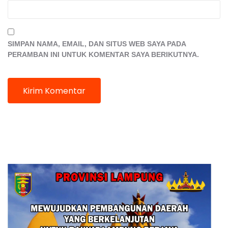
SIMPAN NAMA, EMAIL, DAN SITUS WEB SAYA PADA
PERAMBAN INI UNTUK KOMENTAR SAYA BERIKUTNYA.