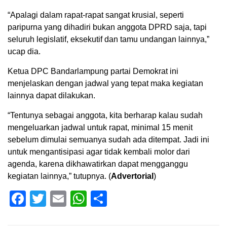
“Apalagi dalam rapat-rapat sangat krusial, seperti
paripurna yang dihadiri bukan anggota DPRD saja, tapi
seluruh legislatif, eksekutif dan tamu undangan lainnya,”
ucap dia.
Ketua DPC Bandarlampung partai Demokrat ini
menjelaskan dengan jadwal yang tepat maka kegiatan
lainnya dapat dilakukan.
“Tentunya sebagai anggota, kita berharap kalau sudah
mengeluarkan jadwal untuk rapat, minimal 15 menit
sebelum dimulai semuanya sudah ada ditempat. Jadi ini
untuk mengantisipasi agar tidak kembali molor dari
agenda, karena dikhawatirkan dapat mengganggu
kegiatan lainnya,” tutupnya. (
Advertorial
)
Facebook
Twitter
Email
WhatsApp
Share