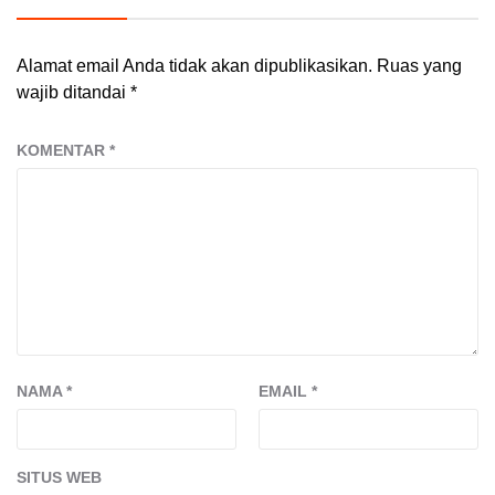
Alamat email Anda tidak akan dipublikasikan.
Ruas yang
wajib ditandai
*
KOMENTAR
*
NAMA
*
EMAIL
*
SITUS WEB