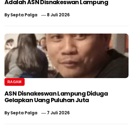
Adalah ASN Disnakeswan Lampung
By
Septa Palga
8 Juli 2026
RAGAM
ASN Disnakeswan Lampung Diduga
Gelapkan Uang Puluhan Juta
By
Septa Palga
7 Juli 2026