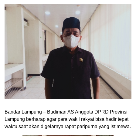
Bandar Lampung – Budiman AS Anggota DPRD Provinsi
Lampung berharap agar para wakil rakyat bisa hadir tepat
waktu saat akan digelarnya rapat paripurna yang istimewa.