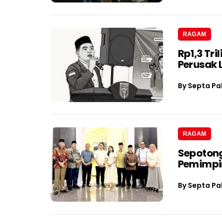
RAGAM
Rp1,3 Tri
Perusak
By
Septa Pa
RAGAM
Sepotong
Pemimpin
By
Septa Pa