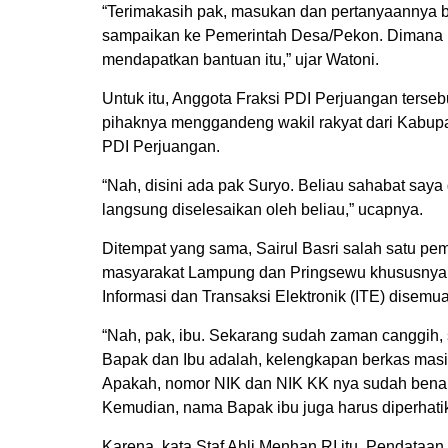
“Terimakasih pak, masukan dan pertanyaannya b
sampaikan ke Pemerintah Desa/Pekon. Dimana ke
mendapatkan bantuan itu,” ujar Watoni.
Untuk itu, Anggota Fraksi PDI Perjuangan terse
pihaknya menggandeng wakil rakyat dari Kabupa
PDI Perjuangan.
“Nah, disini ada pak Suryo. Beliau sahabat say
langsung diselesaikan oleh beliau,” ucapnya.
Ditempat yang sama, Sairul Basri salah satu pe
masyarakat Lampung dan Pringsewu khususnya. 
Informasi dan Transaksi Elektronik (ITE) disemu
“Nah, pak, ibu. Sekarang sudah zaman canggih, 
Bapak dan Ibu adalah, kelengkapan berkas mas
Apakah, nomor NIK dan NIK KK nya sudah benar. K
Kemudian, nama Bapak ibu juga harus diperhatik
Karena, kata Staf Ahli Menhan RI itu. Pendataa