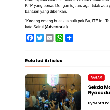
KTP yang benar. Dengan tujuan, agar tidak ada
bantuan yang diberikan.
“Kadang emang buat kita sulit pak Bu, ITE ini. Tap
kata Sairul.
(Advertorial
)
Facebook
Twitter
Email
WhatsApp
Share
Related Articles
RAGAM
Sekda Ma
Ryacudu
By
Septa Pa