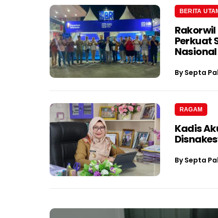
BERITA UTA
Rakorwil
Perkuat 
Nasional
By
Septa Pa
RAGAM
Kadis Ak
Disnake
By
Septa Pa
Navigasi