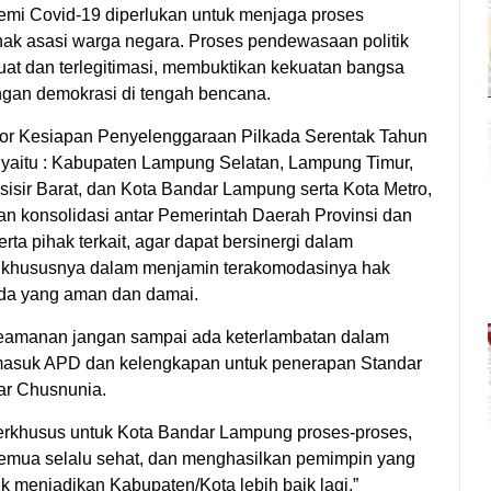
emi Covid-19 diperlukan untuk menjaga proses
hak asasi warga negara. Proses pendewasaan politik
at dan terlegitimasi, membuktikan kekuatan bangsa
gan demokrasi di tengah bencana.
tor Kesiapan Penyelenggaraan Pilkada Serentak Tahun
, yaitu : Kabupaten Lampung Selatan, Lampung Timur,
sir Barat, dan Kota Bandar Lampung serta Kota Metro,
an konsolidasi antar Pemerintah Daerah Provinsi dan
a pihak terkait, agar dapat bersinergi dalam
g khususnya dalam menjamin terakomodasinya hak
ada yang aman dan damai.
 Keamanan jangan sampai ada keterlambatan dalam
termasuk APD dan kelengkapan untuk penerapan Standar
ar Chusnunia.
terkhusus untuk Kota Bandar Lampung proses-proses,
 semua selalu sehat, dan menghasilkan pemimpin yang
k menjadikan Kabupaten/Kota lebih baik lagi,”