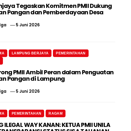
njaya Tegaskan Komitmen PMII Dukung
an Pangan dan Pemberdayaan Desa
lga
5 Juni 2026
MA
LAMPUNG BERJAYA
PEMERINTAHAN
N
rong PMII Ambil Peran dalam Penguatan
an Pangan di Lampung
lga
5 Juni 2026
MA
PEMERINTAHAN
RAGAM
ILEGAL WAY KANAN: KETUA PMII UNILA