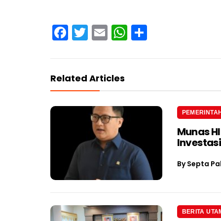
Facebook
Twitter
Email
WhatsApp
Share
Related Articles
PEMERINTA
Munas H
Investas
By
Septa Pa
BERITA UTA