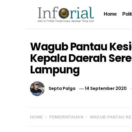
Skip
to
Home
Polit
content
Inforial
Jika Ini Tidak Terpercaya, Apalagi yang Lain
Wagub Pantau Kesi
Kepala Daerah Ser
Lampung
Septa Palga
14 September 2020
HOME
PEMERINTAHAN
WAGUB PANTAU KE