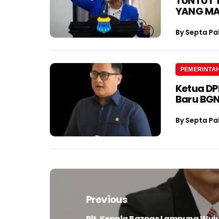
TUNTUT 
YANG M
By
Septa Pa
PEMERINTA
Ketua D
Baru BGN
By
Septa Pa
Navigasi
pos
Previous
Plt. Kepala Baznas Lampung Wuju