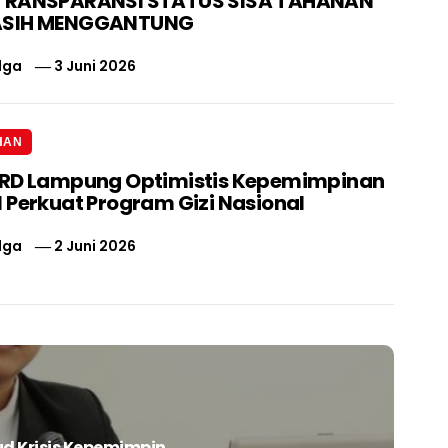
TRANSPARANSI STATUS SISA TAHANAN
ASIH MENGGANTUNG
lga
3 Juni 2026
HAN
PRD Lampung Optimistis Kepemimpinan
 Perkuat Program Gizi Nasional
lga
2 Juni 2026
d Krisis Kepemimpin