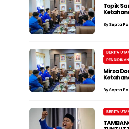
Topik Sa
Ketahan
By
Septa Pa
BERITA UTA
PENDIDIKA
Mirza Do
Ketahan
By
Septa Pa
BERITA UTA
TAMBANG 