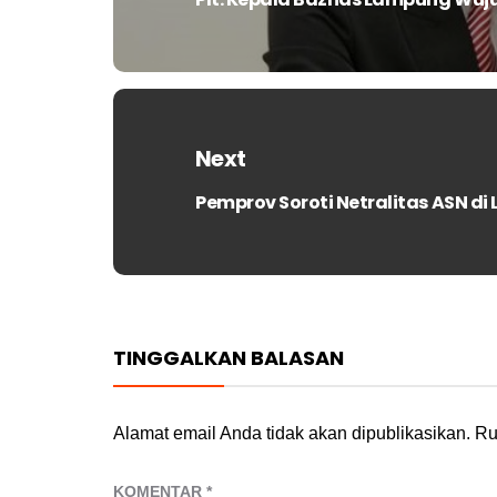
Previous
post:
Next
Pemprov Soroti Netralitas ASN d
Next
post:
TINGGALKAN BALASAN
Alamat email Anda tidak akan dipublikasikan.
Ru
KOMENTAR
*