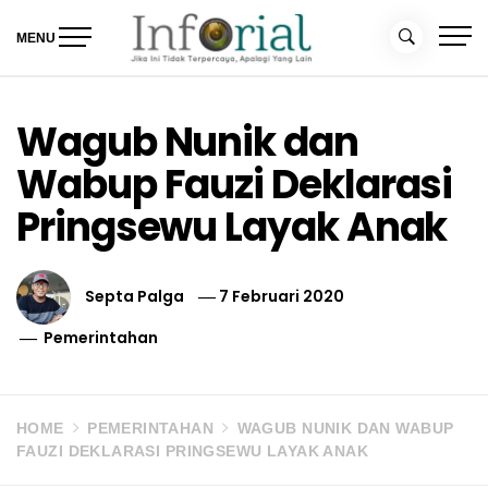
Skip
to
MENU
content
Inforial
Jika Ini Tidak Terpercaya, Apalagi yang Lain
Wagub Nunik dan
Wabup Fauzi Deklarasi
Pringsewu Layak Anak
Septa Palga
7 Februari 2020
Pemerintahan
HOME
PEMERINTAHAN
WAGUB NUNIK DAN WABUP
FAUZI DEKLARASI PRINGSEWU LAYAK ANAK