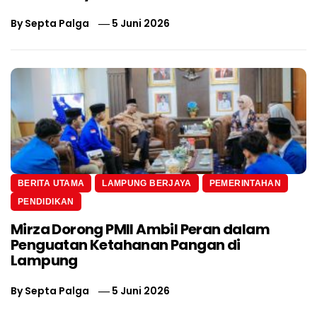
By
Septa Palga
5 Juni 2026
BERITA UTAMA
LAMPUNG BERJAYA
PEMERINTAHAN
PENDIDIKAN
Mirza Dorong PMII Ambil Peran dalam
Penguatan Ketahanan Pangan di
Lampung
By
Septa Palga
5 Juni 2026