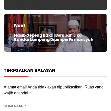
Next
Nasib Gepeng Bakal Berubah Jika
Next
Bandar Lampung Dipimpin Firmansyah
post:
TINGGALKAN BALASAN
Alamat email Anda tidak akan dipublikasikan.
Ruas yang
wajib ditandai
*
KOMENTAR
*