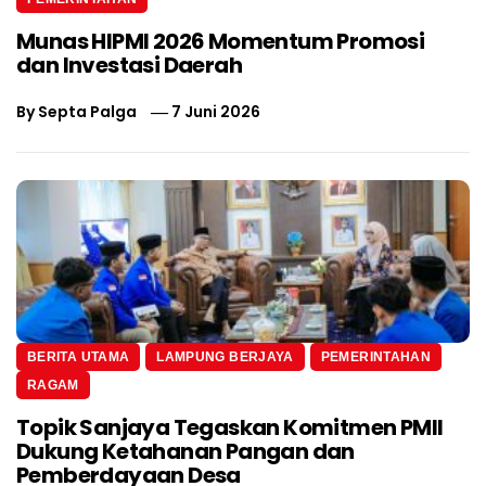
Munas HIPMI 2026 Momentum Promosi
dan Investasi Daerah
By
Septa Palga
7 Juni 2026
BERITA UTAMA
LAMPUNG BERJAYA
PEMERINTAHAN
RAGAM
Topik Sanjaya Tegaskan Komitmen PMII
Dukung Ketahanan Pangan dan
Pemberdayaan Desa