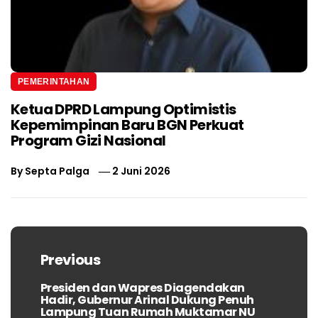
PEMERINTAHAN
Ketua DPRD Lampung Optimistis
Kepemimpinan Baru BGN Perkuat
Program Gizi Nasional
By
Septa Palga
2 Juni 2026
Navigasi
pos
Previous
Presiden dan Wapres Diagendakan
Previous
Hadir, Gubernur Arinal Dukung Penuh
post:
Lampung Tuan Rumah Muktamar NU