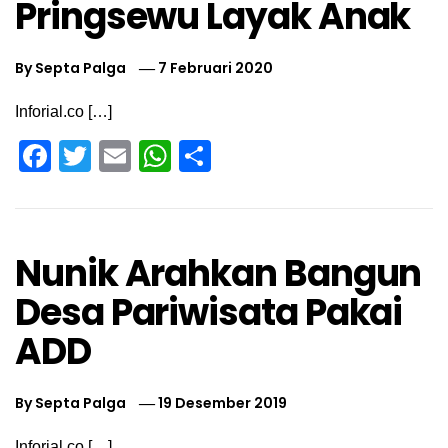
Pringsewu Layak Anak
By
Septa Palga
7 Februari 2020
Inforial.co […]
Facebook
Twitter
Email
WhatsApp
Share
Nunik Arahkan Bangun
Desa Pariwisata Pakai
ADD
By
Septa Palga
19 Desember 2019
Inforial.co […]