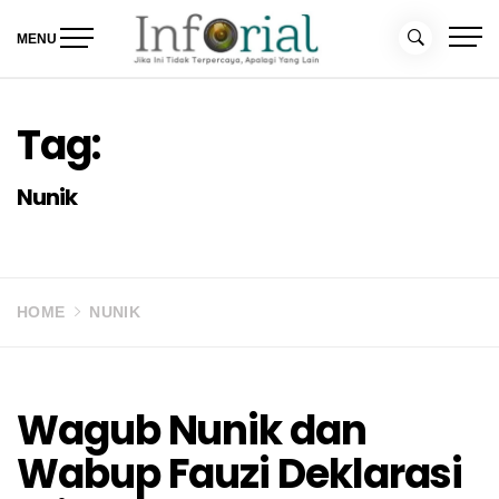
Skip
to
MENU
content
Inforial
Jika Ini Tidak Terpercaya, Apalagi yang Lain
Tag:
Nunik
HOME
NUNIK
Wagub Nunik dan
Wabup Fauzi Deklarasi