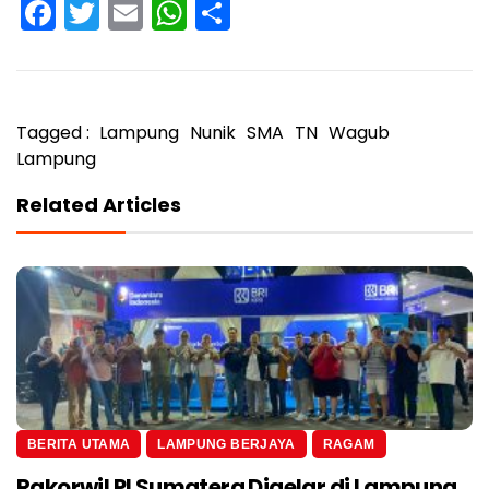
Facebook
Twitter
Email
WhatsApp
Share
Tagged :
Lampung
Nunik
SMA
TN
Wagub
Lampung
Related Articles
BERITA UTAMA
LAMPUNG BERJAYA
RAGAM
Rakorwil PI Sumatera Digelar di Lampung,