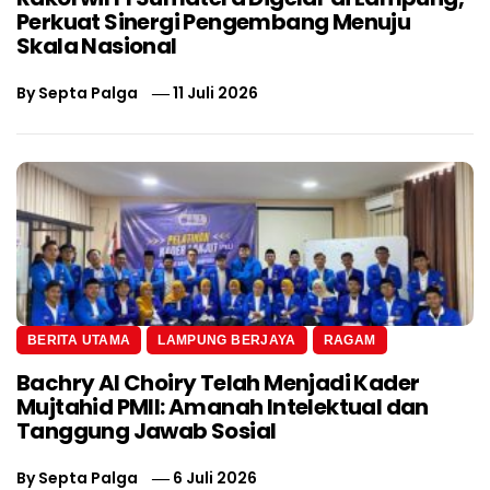
Perkuat Sinergi Pengembang Menuju
Skala Nasional
By
Septa Palga
11 Juli 2026
BERITA UTAMA
LAMPUNG BERJAYA
RAGAM
Bachry Al Choiry Telah Menjadi Kader
Mujtahid PMII: Amanah Intelektual dan
Tanggung Jawab Sosial
By
Septa Palga
6 Juli 2026