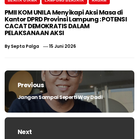
BERITA UTAMA
LAMPUNG BERJAYA
RAGAM
PMII KOM UNILA Menyikapi Aksi Masa di
Kantor DPRD Provinsi Lampung : POTENSI
CACAT DEMOKRATIS DALAM
PELAKSANAAN AKSI
By
Septa Palga
15 Juni 2026
Navigasi
pos
Previous
Jangan Sampai Seperti Way Dadi
Previous
post:
Next