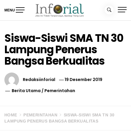
Skip
to
MENU
content
Inforial
Jika Ini Tidak Terpercaya, Apalagi yang Lain
Siswa-Siswi SMA TN 30
Lampung Penerus
Bangsa Berkualitas
Redaksiinforial
19 Desember 2019
Berita Utama
/
Pemerintahan
HOME
PEMERINTAHAN
SISWA-SISWI SMA TN 30
LAMPUNG PENERUS BANGSA BERKUALITAS