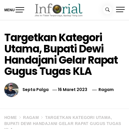
Skip
to
MENU
content
Inforial
Jika Ini Tidak Terpercaya, Apalagi yang Lain
Targetkan Kategori
Utama, Bupati Dewi
Handajani Gelar Rapat
Gugus Tugas KLA
Septa Palga
16 Maret 2023
Ragam
HOME
RAGAM
TARGETKAN KATEGORI UTAMA,
BUPATI DEWI HANDAJANI GELAR RAPAT GUGUS TUGAS