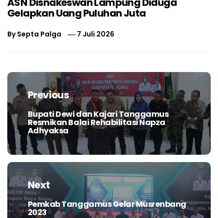
ASN Disnakeswan Lampung Diduga
Gelapkan Uang Puluhan Juta
By
Septa Palga
7 Juli 2026
Navigasi
pos
Previous
Bupati Dewi dan Kajari Tanggamus
Previous
Resmikan Balai Rehabilitasi Napza
post:
Adhyaksa
Next
Pemkab Tanggamus Gelar Musrenbang
Next
2023
post: