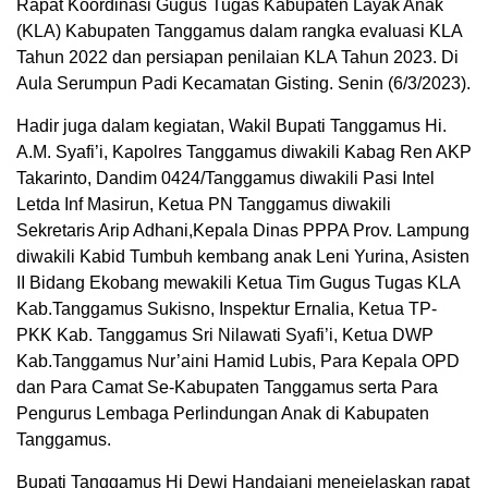
Rapat Koordinasi Gugus Tugas Kabupaten Layak Anak
(KLA) Kabupaten Tanggamus dalam rangka evaluasi KLA
Tahun 2022 dan persiapan penilaian KLA Tahun 2023. Di
Aula Serumpun Padi Kecamatan Gisting. Senin (6/3/2023).
Hadir juga dalam kegiatan, Wakil Bupati Tanggamus Hi.
A.M. Syafi’i, Kapolres Tanggamus diwakili Kabag Ren AKP
Takarinto, Dandim 0424/Tanggamus diwakili Pasi Intel
Letda Inf Masirun, Ketua PN Tanggamus diwakili
Sekretaris Arip Adhani,Kepala Dinas PPPA Prov. Lampung
diwakili Kabid Tumbuh kembang anak Leni Yurina, Asisten
II Bidang Ekobang mewakili Ketua Tim Gugus Tugas KLA
Kab.Tanggamus Sukisno, Inspektur Ernalia, Ketua TP-
PKK Kab. Tanggamus Sri Nilawati Syafi’i, Ketua DWP
Kab.Tanggamus Nur’aini Hamid Lubis, Para Kepala OPD
dan Para Camat Se-Kabupaten Tanggamus serta Para
Pengurus Lembaga Perlindungan Anak di Kabupaten
Tanggamus.
Bupati Tanggamus Hj Dewi Handajani menejelaskan rapat