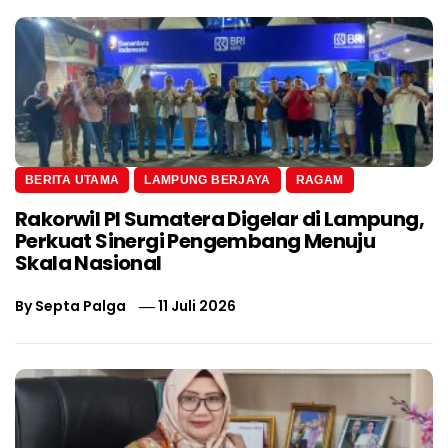
BERITA UTAMA
LAMPUNG BERJAYA
RAGAM
Rakorwil PI Sumatera Digelar di Lampung,
Perkuat Sinergi Pengembang Menuju
Skala Nasional
By
Septa Palga
11 Juli 2026