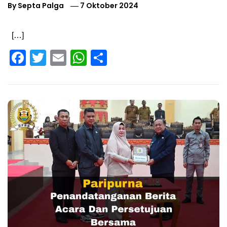
By
Septa Palga
7 Oktober 2024
[…]
Facebook
Twitter
Email
WhatsApp
Share