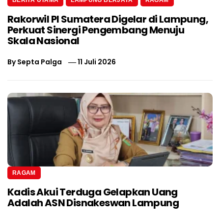
Rakorwil PI Sumatera Digelar di Lampung,
Perkuat Sinergi Pengembang Menuju
Skala Nasional
By
Septa Palga
11 Juli 2026
RAGAM
Kadis Akui Terduga Gelapkan Uang
Adalah ASN Disnakeswan Lampung