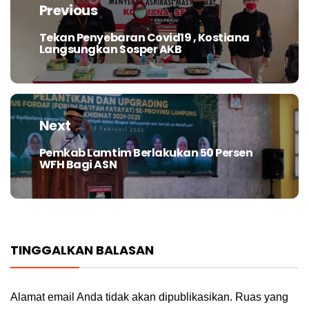
pos
Previous
Tekan Penyebaran Covid19 , Kostiana
Previous
Langsungkan Sosper AKB
post:
Next
Pemkab Lamtim Berlakukan 50 Persen
Next
WFH Bagi ASN
post:
TINGGALKAN BALASAN
Alamat email Anda tidak akan dipublikasikan.
Ruas yang