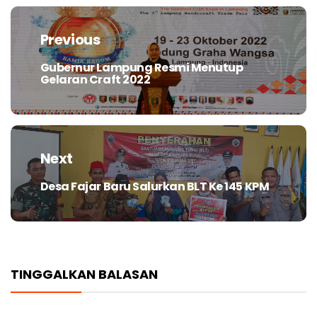
Navigasi
pos
Previous
Gubernur Lampung Resmi Menutup
Previous
Gelaran Craft 2022
post:
Next
Desa Fajar Baru Salurkan BLT Ke 145 KPM
Next
post:
TINGGALKAN BALASAN