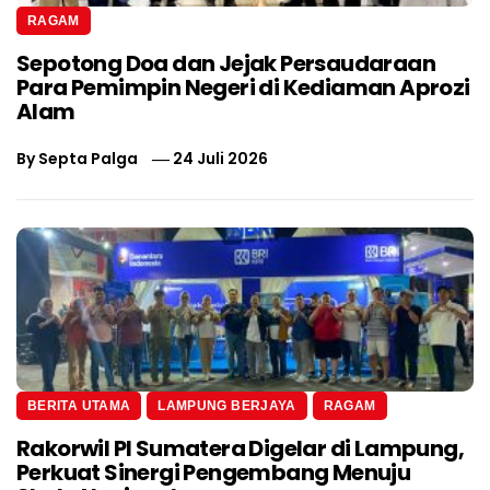
RAGAM
Sepotong Doa dan Jejak Persaudaraan
Para Pemimpin Negeri di Kediaman Aprozi
Alam
By
Septa Palga
24 Juli 2026
BERITA UTAMA
LAMPUNG BERJAYA
RAGAM
Rakorwil PI Sumatera Digelar di Lampung,
Perkuat Sinergi Pengembang Menuju