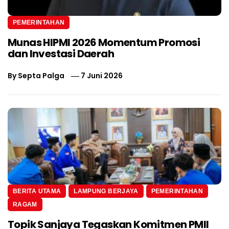
PEMERINTAHAN
Munas HIPMI 2026 Momentum Promosi
dan Investasi Daerah
By
Septa Palga
7 Juni 2026
BERITA UTAMA
LAMPUNG BERJAYA
PEMERINTAHAN
RAGAM
Topik Sanjaya Tegaskan Komitmen PMII