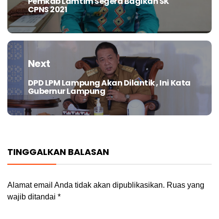
Pemkab Lamtim Segera Bagikan SK
Previous
CPNS 2021
post:
Next
DPD LPM Lampung Akan Dilantik , Ini Kata
Next
Gubernur Lampung
post:
TINGGALKAN BALASAN
Alamat email Anda tidak akan dipublikasikan.
Ruas yang
wajib ditandai
*