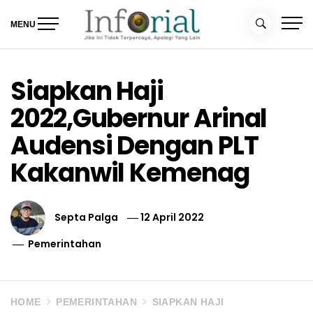
Skip
to
MENU
content
Inforial
Jika Ini Tidak Terpercaya, Apalagi yang Lain
Siapkan Haji
2022,Gubernur Arinal
Audensi Dengan PLT
Kakanwil Kemenag
Septa Palga
12 April 2022
Pemerintahan
HOME
PEMERINTAHAN
SIAPKAN HAJI