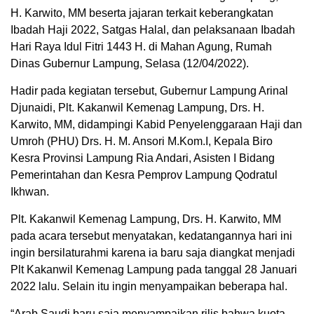
H. Karwito, MM beserta jajaran terkait keberangkatan
Ibadah Haji 2022, Satgas Halal, dan pelaksanaan Ibadah
Hari Raya Idul Fitri 1443 H. di Mahan Agung, Rumah
Dinas Gubernur Lampung, Selasa (12/04/2022).
Hadir pada kegiatan tersebut, Gubernur Lampung Arinal
Djunaidi, Plt. Kakanwil Kemenag Lampung, Drs. H.
Karwito, MM, didampingi Kabid Penyelenggaraan Haji dan
Umroh (PHU) Drs. H. M. Ansori M.Kom.I, Kepala Biro
Kesra Provinsi Lampung Ria Andari, Asisten I Bidang
Pemerintahan dan Kesra Pemprov Lampung Qodratul
Ikhwan.
Plt. Kakanwil Kemenag Lampung, Drs. H. Karwito, MM
pada acara tersebut menyatakan, kedatangannya hari ini
ingin bersilaturahmi karena ia baru saja diangkat menjadi
Plt Kakanwil Kemenag Lampung pada tanggal 28 Januari
2022 lalu. Selain itu ingin menyampaikan beberapa hal.
“Arab Saudi baru saja menyampaikan rilis bahwa kuota