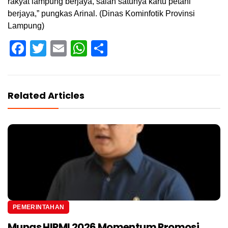
rakyat lampung berjaya, salah satunya kartu petani
berjaya,” pungkas Arinal. (Dinas Kominfotik Provinsi
Lampung)
Facebook
Twitter
Email
WhatsApp
Share
Related Articles
PEMERINTAHAN
Munas HIPMI 2026 Momentum Promosi