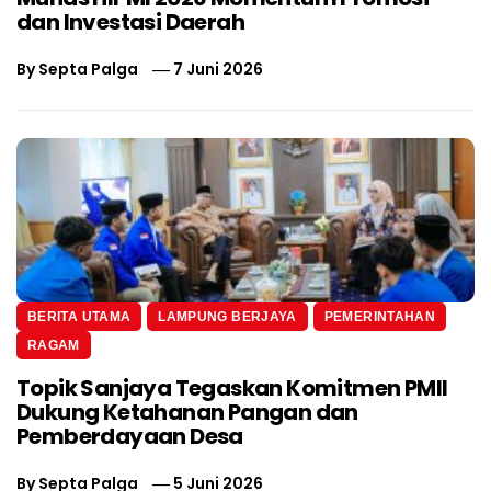
dan Investasi Daerah
By
Septa Palga
7 Juni 2026
BERITA UTAMA
LAMPUNG BERJAYA
PEMERINTAHAN
RAGAM
Topik Sanjaya Tegaskan Komitmen PMII
Dukung Ketahanan Pangan dan
Pemberdayaan Desa
By
Septa Palga
5 Juni 2026