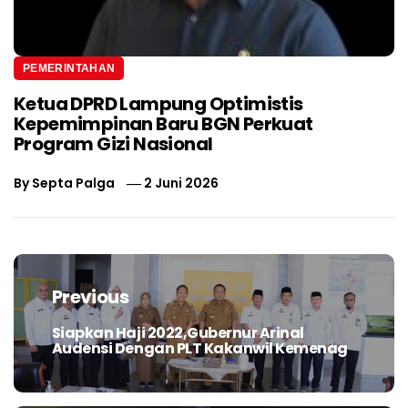
PEMERINTAHAN
Ketua DPRD Lampung Optimistis
Kepemimpinan Baru BGN Perkuat
Program Gizi Nasional
By
Septa Palga
2 Juni 2026
Navigasi
pos
Previous
Siapkan Haji 2022,Gubernur Arinal
Previous
Audensi Dengan PLT Kakanwil Kemenag
post: