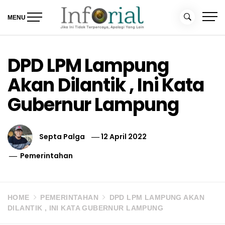
Skip
to
MENU
content
Inforial
Jika Ini Tidak Terpercaya, Apalagi yang Lain
DPD LPM Lampung
Akan Dilantik , Ini Kata
Gubernur Lampung
Septa Palga
12 April 2022
Pemerintahan
HOME
PEMERINTAHAN
DPD LPM LAMPUNG AKAN
DILANTIK , INI KATA GUBERNUR LAMPUNG