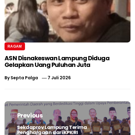
RAGAM
ASN Disnakeswan Lampung Diduga
Gelapkan Uang Puluhan Juta
By
Septa Palga
7 Juli 2026
Navigasi
pos
Previous
Sekdaprov Lampung Terima
Previous
Penghargaan dari KPK RI