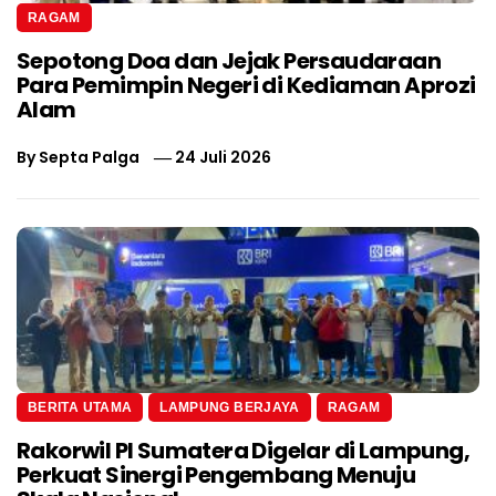
RAGAM
Sepotong Doa dan Jejak Persaudaraan
Para Pemimpin Negeri di Kediaman Aprozi
Alam
By
Septa Palga
24 Juli 2026
BERITA UTAMA
LAMPUNG BERJAYA
RAGAM
Rakorwil PI Sumatera Digelar di Lampung,
Perkuat Sinergi Pengembang Menuju