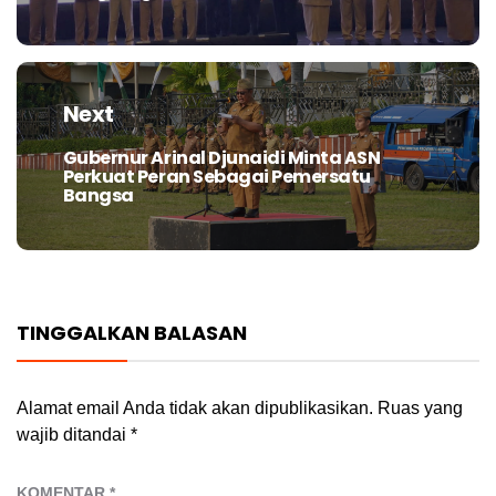
post:
Next
Gubernur Arinal Djunaidi Minta ASN
Next
Perkuat Peran Sebagai Pemersatu
post:
Bangsa
TINGGALKAN BALASAN
Alamat email Anda tidak akan dipublikasikan.
Ruas yang
wajib ditandai
*
KOMENTAR
*