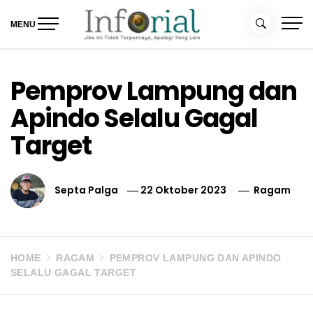
Skip
to
MENU
content
Inforial
Jika Ini Tidak Terpercaya, Apalagi yang Lain
Pemprov Lampung dan
Apindo Selalu Gagal
Target
Septa Palga
22 Oktober 2023
Ragam
HOME
RAGAM
PEMPROV LAMPUNG DAN APINDO
SELALU GAGAL TARGET