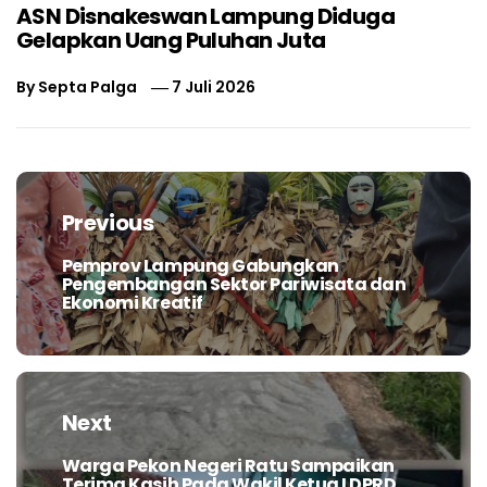
ASN Disnakeswan Lampung Diduga
Gelapkan Uang Puluhan Juta
By
Septa Palga
7 Juli 2026
Navigasi
pos
Previous
Pemprov Lampung Gabungkan
Previous
Pengembangan Sektor Pariwisata dan
post:
Ekonomi Kreatif
Next
Warga Pekon Negeri Ratu Sampaikan
Next
Terima Kasih Pada Wakil Ketua I DPRD