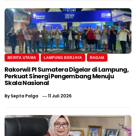
BERITA UTAMA
LAMPUNG BERJAYA
RAGAM
Rakorwil PI Sumatera Digelar di Lampung,
Perkuat Sinergi Pengembang Menuju
Skala Nasional
By
Septa Palga
11 Juli 2026