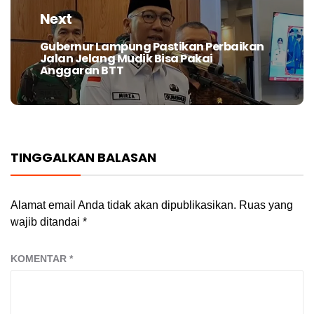
Next
Gubernur Lampung Pastikan Perbaikan
Next
Jalan Jelang Mudik Bisa Pakai
post:
Anggaran BTT
TINGGALKAN BALASAN
Alamat email Anda tidak akan dipublikasikan.
Ruas yang
wajib ditandai
*
KOMENTAR
*