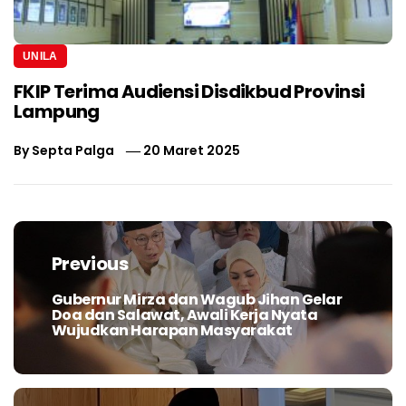
UNILA
FKIP Terima Audiensi Disdikbud Provinsi
Lampung
By
Septa Palga
20 Maret 2025
Navigasi
pos
Previous
Gubernur Mirza dan Wagub Jihan Gelar
Previous
Doa dan Salawat, Awali Kerja Nyata
post:
Wujudkan Harapan Masyarakat