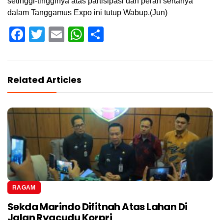
setinggi-tingginya atas partisipasi dan peran sertanya
dalam Tanggamus Expo ini tutup Wabup.(Jun)
Facebook
Twitter
Email
WhatsApp
Share
Related Articles
RAGAM
Sekda Marindo Difitnah Atas Lahan Di
Jalan Ryacudu Korpri