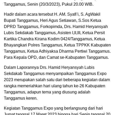
Tanggamus, Senin (20/3/2023), Pukul 20.00 WIB.
Hadir dalam acara tersebut H. AM. Syafi’i, S. AgWakil
Bupati Tanggamus, Heri Agus Setiawan, S.Sos Ketua
DPRD Tanggamus, Forkopimda, Drs. Hamid Heryansyah
Lubis Sekdakab Tanggamus, Asisten I,II,III, Ketua Persit
Kartika Chandra Kirana Kodim 0424/Tanggamus, Ketua
Bhayangkari Polres Tanggamus, Ketua TPPKK Kabupaten
Tanggamus, Ketua Adhiyaksa Dharma Pertiwi Tanggamus.
Para Kepala OPD, dan Camat se-Kabupaten Tanggamus.
Dalam Laporannya Drs. Hamid Heryansyah Lubis
Sekdakab Tanggamus menyampaikan Tanggamus Expo
2023 merupakan salah satu dari beberapa kegiatan dalam
rangka memeriahkan hari ulang tahun ke-26 Kabupaten
Tanggamus, adapun tema yang diusung adalah
Tanggamus keren.
Kegiatan Tanggamus Expo yang berlangsung dari hari
Jumat tanggal 17 Maret 2023 hingga hari Senin tanggal 20