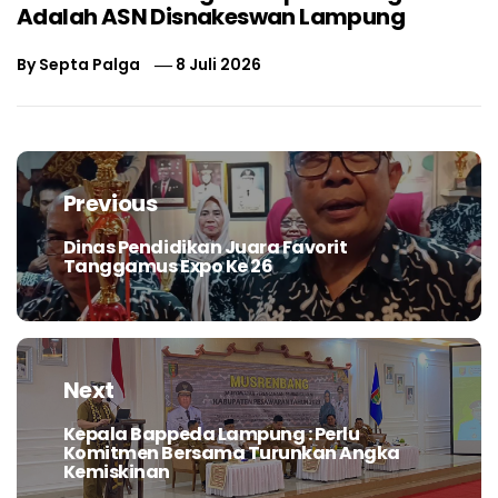
Adalah ASN Disnakeswan Lampung
By
Septa Palga
8 Juli 2026
Navigasi
pos
Previous
Dinas Pendidikan Juara Favorit
Previous
Tanggamus Expo Ke 26
post:
Next
Kepala Bappeda Lampung : Perlu
Next
Komitmen Bersama Turunkan Angka
post:
Kemiskinan