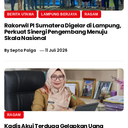
BERITA UTAMA
LAMPUNG BERJAYA
RAGAM
Rakorwil PI Sumatera Digelar di Lampung,
Perkuat Sinergi Pengembang Menuju
Skala Nasional
By
Septa Palga
11 Juli 2026
RAGAM
Kadis Akui Terduga Gelapkan Uang