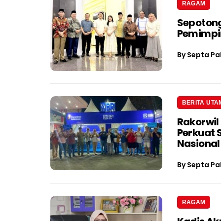
RAGAM
Sepotong
Pemimpin
By
Septa Pa
BERITA UTA
Rakorwil
Perkuat 
Nasional
By
Septa Pa
RAGAM