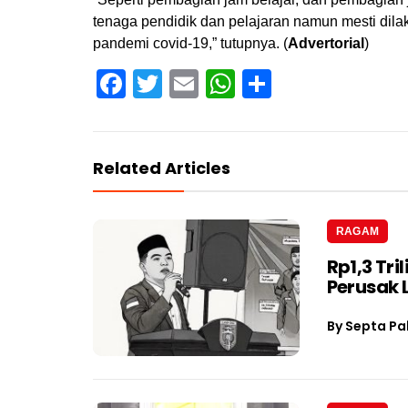
tenaga pendidik dan pelajaran namun mesti dila
pandemi covid-19,” tutupnya. (
Advertorial
)
Facebook
Twitter
Email
WhatsApp
Share
Related Articles
RAGAM
Rp1,3 Tri
Perusak
By
Septa Pa