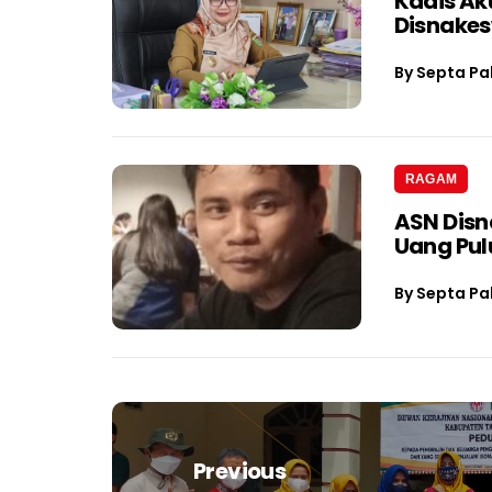
Kadis Ak
Disnake
By
Septa Pa
RAGAM
ASN Dis
Uang Pul
By
Septa Pa
Navigasi
pos
Previous