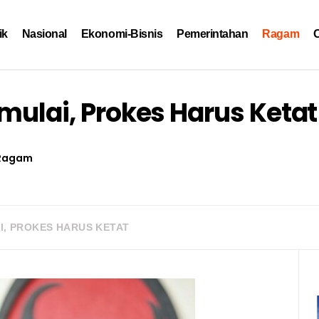
ik
Nasional
Ekonomi-Bisnis
Pemerintahan
Ragam
O
imulai, Prokes Harus Ketat
Ragam
AI, PROKES HARUS KETAT