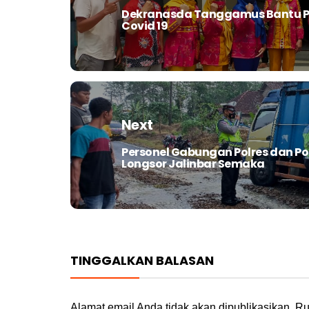
Dekranasda Tanggamus Bantu P
Previous
Covid 19
post:
Next
Personel Gabungan Polres dan Pol
Next
Longsor Jalinbar Semaka
post:
TINGGALKAN BALASAN
Alamat email Anda tidak akan dipublikasikan.
Ru