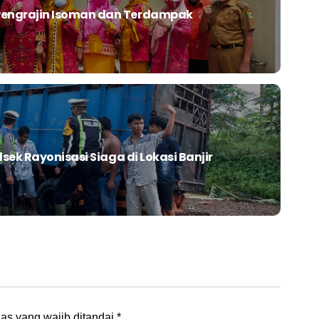
engrajin Isoman dan Terdampak
sek Rayonisasi Siaga di Lokasi Banjir
as yang wajib ditandai
*